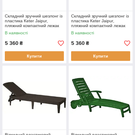
Складний зручний шезлонг із
Складний зручний шезлонг із
пластика Keter Jaipur,
пластика Keter Jaipur,
пляжний компактний лежак
пляжний компактний лежак
для саду, дачі, відпочинку на
для саду, дачі, відпочинку на
В наявності
В наявності
природі
природі Капучино
5 360
5 360
₴
₴
Купити
Купити
Відкидний пластиковий
Відкидний пластиковий