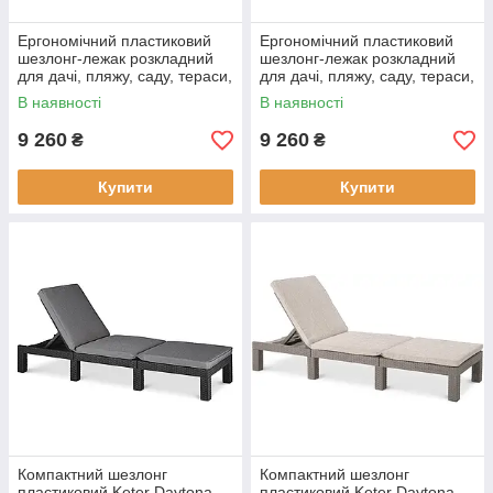
Ергономічний пластиковий
Ергономічний пластиковий
шезлонг-лежак розкладний
шезлонг-лежак розкладний
для дачі, пляжу, саду, тераси,
для дачі, пляжу, саду, тераси,
Keter Pacific, 197х75х41 см
Keter Pacific, 197х75х41 см
В наявності
В наявності
Бежевий
Сірий
9 260
9 260
₴
₴
Купити
Купити
Компактний шезлонг
Компактний шезлонг
пластиковий Keter Daytona
пластиковий Keter Daytona