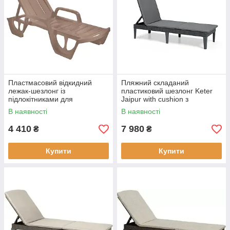
Пластмасовий відкидний
Пляжний складаний
лежак-шезлонг із
пластиковий шезлонг Keter
підлокітниками для
Jaipur with cushion з
відпочинку на природі, Keter
матрацом, лежак садовий
В наявності
В наявності
Florida, 190х66х30, бежевий
для домашньої тераси
4 410
7 980
₴
₴
Купити
Купити