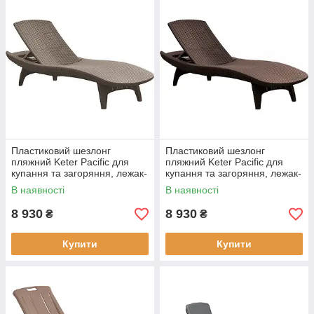
Пластиковий шезлонг
Пластиковий шезлонг
пляжний Keter Pacific для
пляжний Keter Pacific для
купання та загоряння, лежак-
купання та загоряння, лежак-
шезлонг садовий розкладний
шезлонг садовий розкладний
В наявності
В наявності
для відпочинку Капучино
для відпочинку Коричневий
8 930
8 930
₴
₴
Купити
Купити