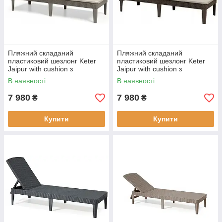
Пляжний складаний
Пляжний складаний
пластиковий шезлонг Keter
пластиковий шезлонг Keter
Jaipur with cushion з
Jaipur with cushion з
матрацом, лежак садовий
матрацом, лежак садовий
В наявності
В наявності
для домашньої тераси
для домашньої тераси
Капучино
Коричневий
7 980
7 980
₴
₴
Купити
Купити