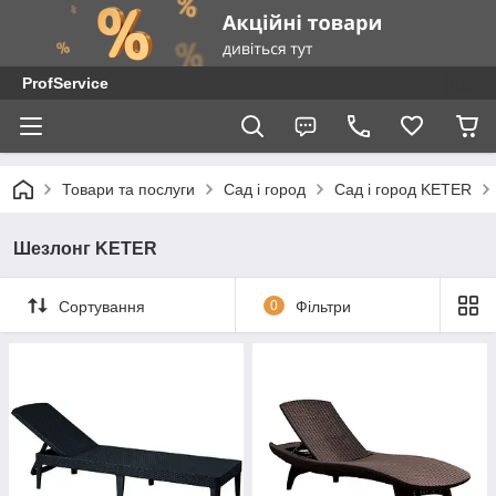
ProfService
Товари та послуги
Сад і город
Сад і город KETER
Шезлонг KETER
Сортування
0
Фільтри