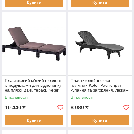
Купити
Купити
Пластиковий м'який шезлонг
Пластиковий шезлонг
із подушками для відпочинку
пляжний Keter Pacific для
на пляжі, дачі, терасі, Keter
купання та загоряння, лежак-
Daytona, коричнево-бежевий
шезлонг садовий розкладний
В наявності
В наявності
для відпочинку
10 440
8 080
₴
₴
Купити
Купити