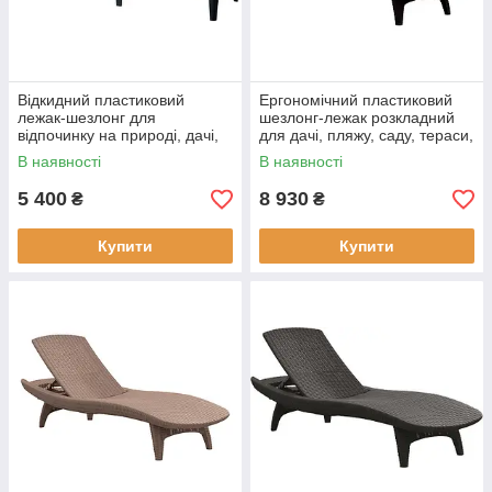
Відкидний пластиковий
Ергономічний пластиковий
лежак-шезлонг для
шезлонг-лежак розкладний
відпочинку на природі, дачі,
для дачі, пляжу, саду, тераси,
пляжі, Keter Jaipur Sun
Keter Pacific, 197х75х41 см
В наявності
В наявності
lounger, 187,5x58,2x29
5 400
8 930
₴
₴
Купити
Купити