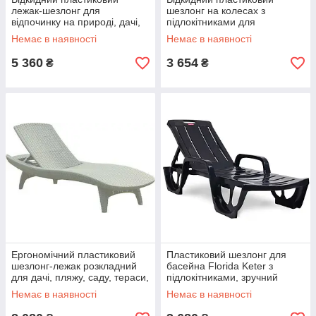
лежак-шезлонг для
шезлонг на колесах з
відпочинку на природі, дачі,
підлокітниками для
пляжі, Keter Jaipur Sun
відпочинку в саду і дачі, Keter
Немає в наявності
Немає в наявності
lounger, 187,5x58,2x29
Sparta, темно-зелений
Коричневий
5 360
3 654
₴
₴
Ергономічний пластиковий
Пластиковий шезлонг для
шезлонг-лежак розкладний
басейна Florida Keter з
для дачі, пляжу, саду, тераси,
підлокітниками, зручний
Keter Pacific, 197х75х41 см
лежак для загоряння та
Немає в наявності
Немає в наявності
Білий
купання