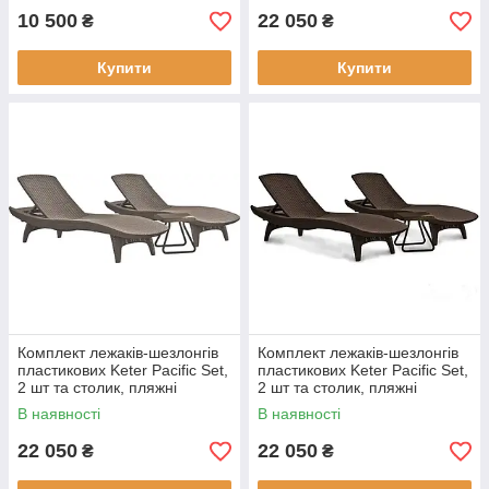
Коричневий
10 500
22 050
₴
₴
Купити
Купити
Комплект лежаків-шезлонгів
Комплект лежаків-шезлонгів
пластикових Keter Pacific Set,
пластикових Keter Pacific Set,
2 шт та столик, пляжні
2 шт та столик, пляжні
шезлонги для відпочинку
шезлонги для відпочинку
В наявності
В наявності
Капучино
Коричневий
22 050
22 050
₴
₴