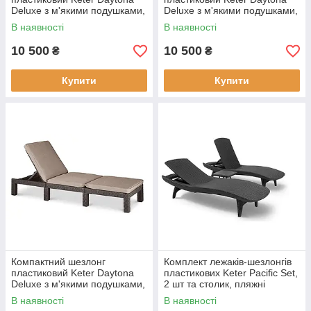
Deluxe з м'якими подушками,
Deluxe з м'якими подушками,
пляжний лежак для
пляжний лежак для
В наявності
В наявності
відпочинку та загоряння
відпочинку та загоряння
Капучино
10 500
10 500
₴
₴
Купити
Купити
Компактний шезлонг
Комплект лежаків-шезлонгів
пластиковий Keter Daytona
пластикових Keter Pacific Set,
Deluxe з м'якими подушками,
2 шт та столик, пляжні
пляжний лежак для
шезлонги для відпочинку
В наявності
В наявності
відпочинку та загоряння