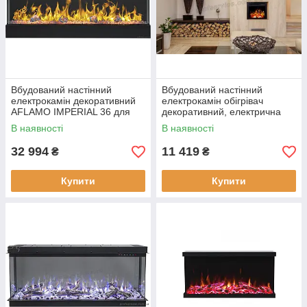
Вбудований настінний
Вбудований настінний
електрокамін декоративний
електрокамін обігрівач
AFLAMO IMPERIAL 36 для
декоративний, електрична
обігріву будинку
вставка AFLAMO LED 40
В наявності
В наявності
CLASSIC
32 994
11 419
₴
₴
Купити
Купити