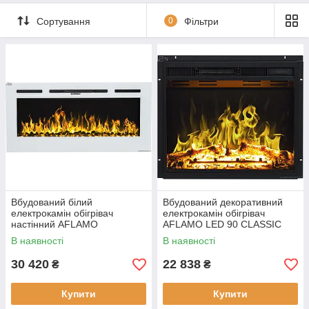
Сортування
0
Фільтри
Вбудований білий
Вбудований декоративний
електрокамін обігрівач
електрокамін обігрівач
настінний AFLAMO
AFLAMO LED 90 CLASSIC
MAJESTIC 45 WHITE для
електрична вставка для дому
В наявності
В наявності
дому, з пультом управління
30 420
22 838
₴
₴
Купити
Купити