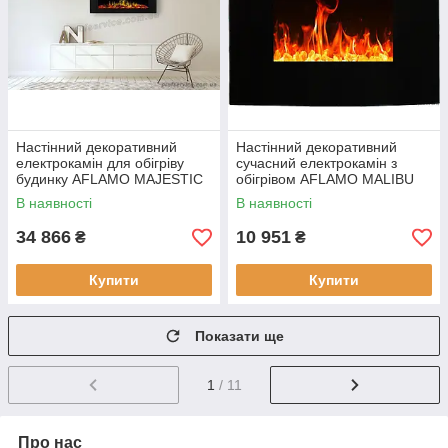
Настінний декоративний
Настінний декоративний
електрокамін для обігріву
сучасний електрокамін з
будинку AFLAMO MAJESTIC
обігрівом AFLAMO MALIBU
60 з пультом керування
24 для квартири або дачі, з
В наявності
В наявності
пультом
34 866
10 951
₴
₴
Купити
Купити
Показати ще
1
/ 11
Про нас