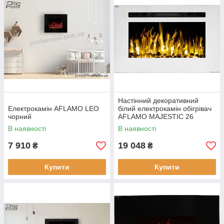
Настінний декоративний
Електрокамін AFLAMO LEO
білий електрокамін обігрівач
чорний
AFLAMO MAJESTIC 26
WHITE для квартири, дачі,
В наявності
В наявності
офісу
7 910
19 048
₴
₴
Купити
Купити