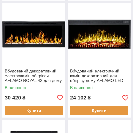
Вбудований декоративний
Вбудований електричний
електрокамін обігрівач
камін декоративний для
AFLAMO ROYAL 42 для дому,
обігріву дому AFLAMO LED
з пультом управління
100 CLASSIC електрична
В наявності
В наявності
вставка
30 420
24 102
₴
₴
Купити
Купити