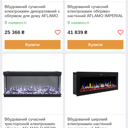
Вбудований сучасний
Вбудований сучасний
електрокамін декоративний з
електрокамін обігрівач
обігрівом для дому AFLAMO
настінний AFLAMO IMPERIAL
LED 130 CLASSIC
50 для квартири або дачі
В наявності
В наявності
електрична вставка
25 366
41 839
₴
₴
Купити
Купити
Вбудований сучасний
Вбудований широкий
тристоронній електрокамін
електрокамін настінний