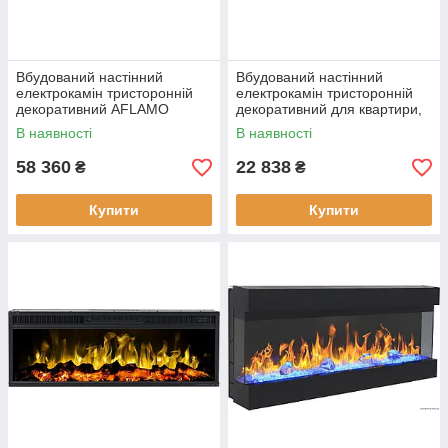
Вбудований настінний
Вбудований настінний
електрокамін тристоронній
електрокамін тристоронній
декоративний AFLAMO
декоративний для квартири,
SUPERB 50 для обігріву
дачі, офісу Aflamo FUSION
В наявності
В наявності
дому, квартири, дачі
без обігріву
58 360
22 838
₴
₴
Купити
Купити