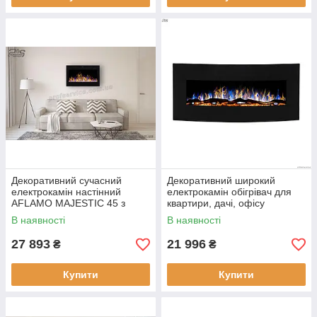
Декоративний сучасний
Декоративний широкий
електрокамін настінний
електрокамін обігрівач для
AFLAMO MAJESTIC 45 з
квартири, дачі, офісу
обігрівом для квартири, дачі,
AFLAMO MALIBU 48 з
В наявності
В наявності
офіса
пультом керування
27 893
21 996
₴
₴
Купити
Купити