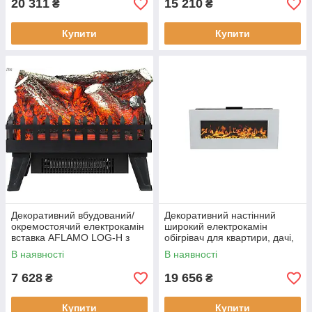
20 311
15 210
₴
₴
Купити
Купити
Декоративний вбудований/
Декоративний настінний
окремостоячий електрокамін
широкий електрокамін
вставка AFLAMO LOG-H з
обігрівач для квартири, дачі,
обігрівом для квартири або
офісу Aflamo ALBION 42
В наявності
В наявності
дачі
Білий
7 628
19 656
₴
₴
Купити
Купити