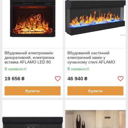
Вбудований електрокамін
Вбудований настінний
декоративний, електрична
електричний камін у
вставка AFLAMO LED 80
сучасному стилі AFLAMO
CLASSIC для обігріву будинку
IMPERIAL 60 для обігріву
В наявності
В наявності
будинку, квартири
19 656
46 940
₴
₴
Купити
Купити