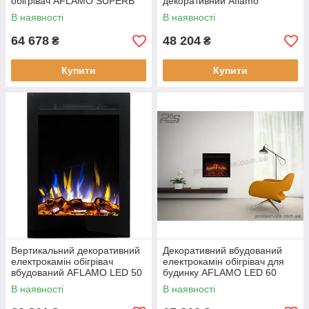
обігрівач AFLAMO SUPERB
декоративний Aflamo
60 для квартири або дачі
DIAMOND 150 з обігрівом для
В наявності
В наявності
квартири, дачі
64 678
48 204
₴
₴
Купити
Купити
Вертикальний декоративний
Декоративний вбудований
електрокамін обігрівач
електрокамін обігрівач для
вбудований AFLAMO LED 50
будинку AFLAMO LED 60
PRO електрична вставка
CLASSIC електрична вставка
В наявності
В наявності