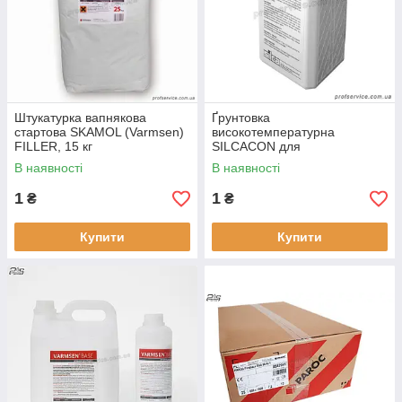
Штукатурка вапнякова
Ґрунтовка
стартова SKAMOL (Varmsen)
високотемпературна
FILLER, 15 кг
SILCACON для
термоізоляційних плит, 1 літр
В наявності
В наявності
1
1
₴
₴
Купити
Купити