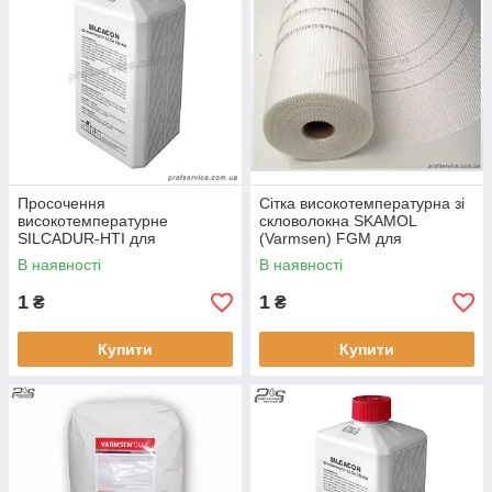
Просочення
Сітка високотемпературна зі
високотемпературне
скловолокна SKAMOL
SILCADUR-HTI для
(Varmsen) FGM для
термоізоляційних плит, 1 літр
термоізоляційних плит 145
В наявності
В наявності
g/m2, 50 м2
1
1
₴
₴
Купити
Купити