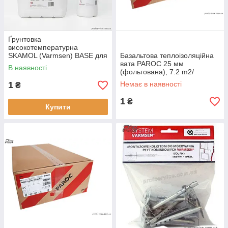
Ґрунтовка
високотемпературна
SKAMOL (Varmsen) BASE для
Базальтова теплоізоляційна
термоізоляційних плит, 1 літр
вата PAROC 25 мм
В наявності
(фольгована), 7.2 m2/
паковання
1
Немає в наявності
₴
1
₴
Купити