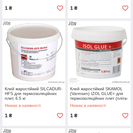
1
1
₴
₴
Клей жаростійкий SILCADUR-
Клей жаростійкий SKAMOL
HFS для термоізоляційних
(Varmsen) IZOL GLUE+ для
плит, 6.5 кг
термоізоляційних плит (пліта-
плита), 1.65 кг
Немає в наявності
Немає в наявності
1
1
₴
₴