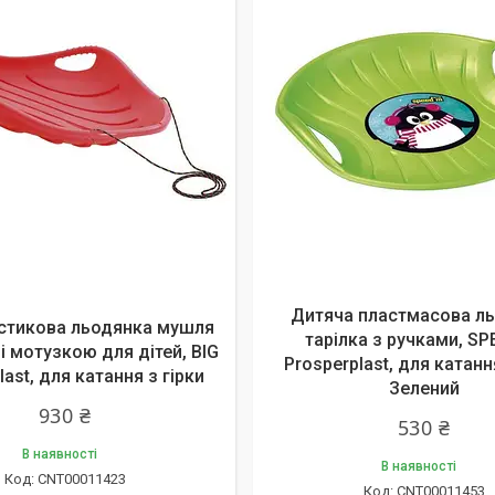
Дитяча пластмасова л
астикова льодянка мушля
тарілка з ручками, S
і мотузкою для дітей, BIG
Prosperplast, для катанн
last, для катання з гірки
Зелений
930 ₴
530 ₴
В наявності
В наявності
CNT00011423
CNT00011453