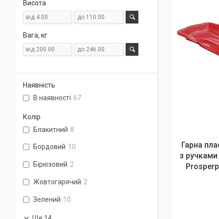
Висота
Вага, кг
Наявність
В наявності
67
Колір
Блакитний
8
Гарна пл
Бордовий
10
з ручками 
Бірюзовий
2
Prosperp
Жовтогарячий
2
Зелений
10
Ще 14