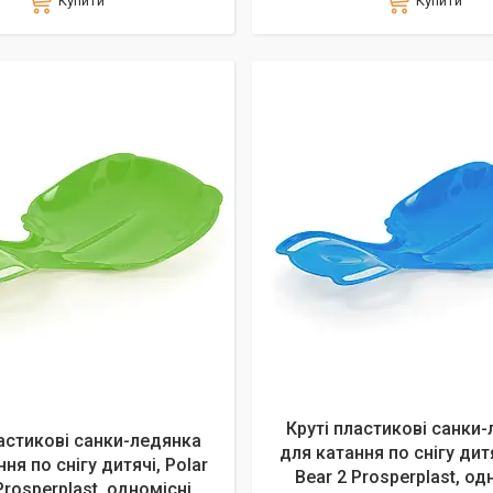
Купити
Купити
Круті пластикові санки
ластикові санки-ледянка
для катання по снігу дитя
ня по снігу дитячі, Polar
Bear 2 Prosperplast, од
Prosperplast, одномісні