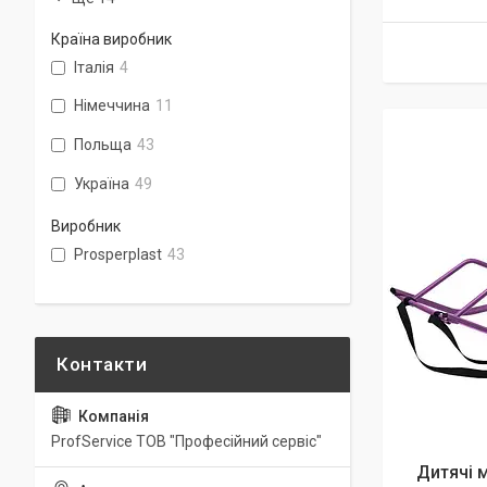
Країна виробник
Італія
4
Німеччина
11
Польща
43
Україна
49
Виробник
Prosperplast
43
ProfService ТОВ "Професійний сервіс"
Дитячі м