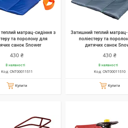
теплий матрац-сидіння з
Затишний теплий матрац-
стеру та поролону для
поліестеру та пороло
ячих санок Snower
дитячих санок Sno
430 ₴
430 ₴
В наявності
В наявності
CNT00011511
CNT00011510
Купити
Купити