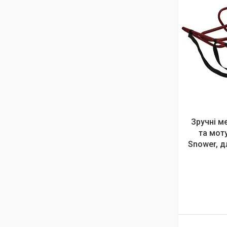
Зручні м
та мот
Snower, дл