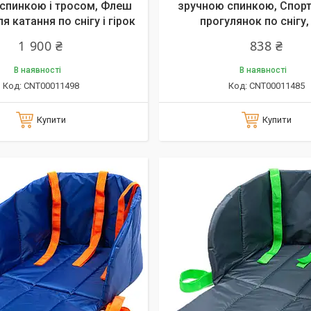
спинкою і тросом, Флеш
зручною спинкою, Спорт
я катання по снігу і гірок
прогулянок по снігу,
1 900 ₴
838 ₴
В наявності
В наявності
CNT00011498
CNT00011485
Купити
Купити