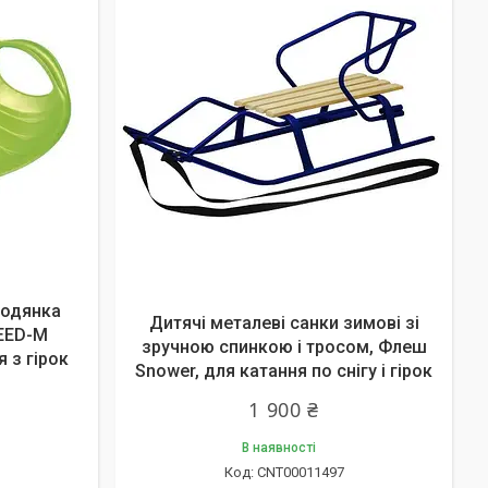
ьодянка
Дитячі металеві санки зимові зі
PEED-M
зручною спинкою і тросом, Флеш
я з гірок
Snower, для катання по снігу і гірок
1 900 ₴
В наявності
CNT00011497