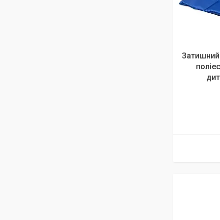
Затишний 
поліе
дит