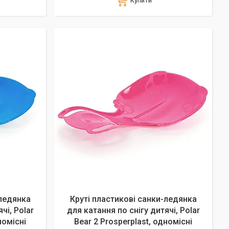
Купити
-ледянка
Круті пластикові санки-ледянка
чі, Polar
для катання по снігу дитячі, Polar
номісні
Bear 2 Prosperplast, одномісні