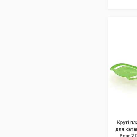
Круті п
для катан
Bear 2 