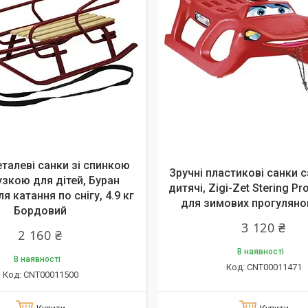
еталеві санки зі спинкою
Зручні пластикові санки 
узкою для дітей, Буран
дитячі, Zigi-Zet Stering Pr
я катання по снігу, 4.9 кг
для зимових прогулянок
Бордовий
3 120 ₴
2 160 ₴
В наявності
В наявності
CNT00011471
CNT00011500