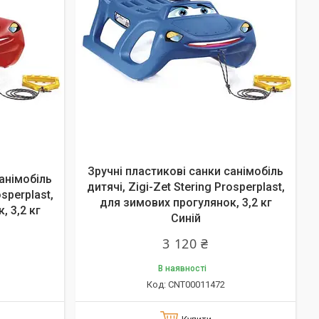
Зручні пластикові санки санімобіль
санімобіль
дитячі, Zigi-Zet Stering Prosperplast,
osperplast,
для зимових прогулянок, 3,2 кг
, 3,2 кг
Синій
3 120 ₴
В наявності
CNT00011472