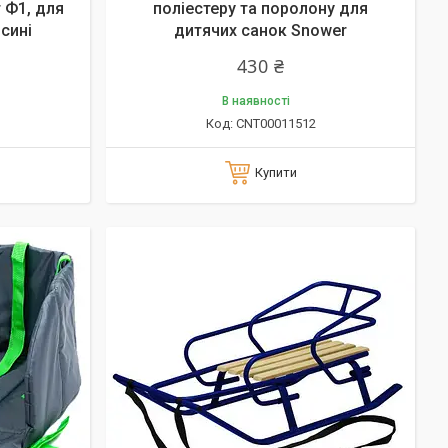
 Ф1, для
поліестеру та поролону для
 сині
дитячих санок Snower
430 ₴
В наявності
CNT00011512
Купити