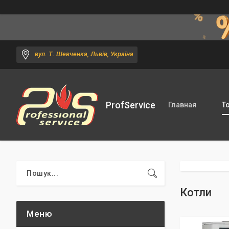
вул. Т. Шевченка, Львів, Україна
ProfService
Главная
Т
Котли