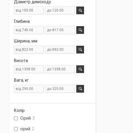
Діаметр димоходу
Глибина
Ширина, мм
Висота
Вага, кг
Колір
Сірий
3
сірий
2