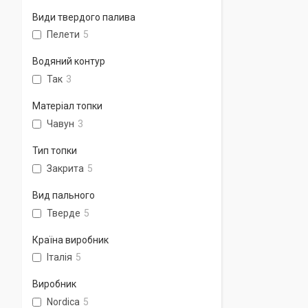
Види твердого палива
Пелети
5
Водяний контур
Так
3
Матеріал топки
Чавун
3
Тип топки
Закрита
5
Вид пального
Тверде
5
Країна виробник
Італія
5
Виробник
Nordica
5