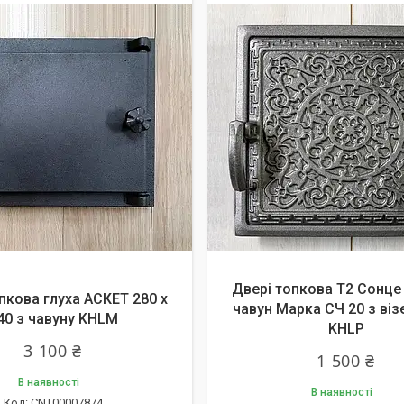
Двері топкова Т2 Сонце
пкова глуха АСКЕТ 280 х
чавун Марка СЧ 20 з ві
40 з чавуну KHLM
KHLP
3 100 ₴
1 500 ₴
В наявності
В наявності
CNT00007874