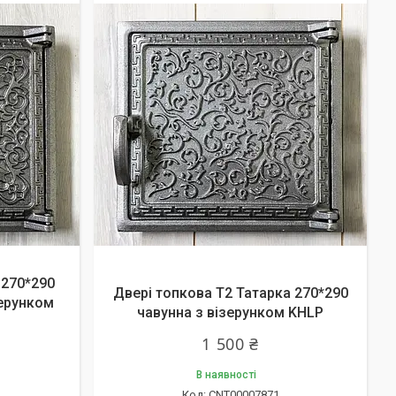
 270*290
Двері топкова Т2 Татарка 270*290
зерунком
чавунна з візерунком KHLP
1 500 ₴
В наявності
CNT00007871