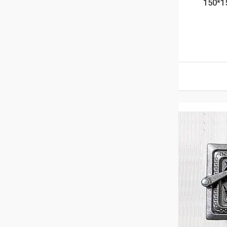
150*1