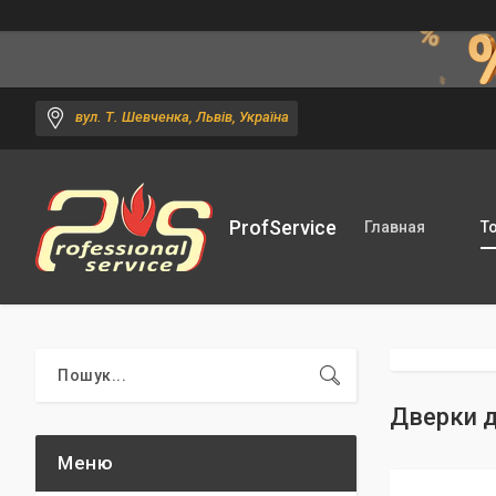
вул. Т. Шевченка, Львів, Україна
ProfService
Главная
Т
Дверки д