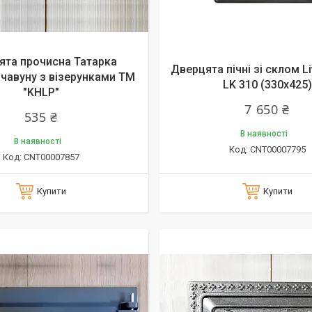
ята прочисна Татарка
Дверцята пічні зі склом Li
 чавуну з візерунками ТМ
LK 310 (330x425)
"KHLP"
7 650 ₴
535 ₴
В наявності
В наявності
CNT00007795
CNT00007857
Купити
Купити