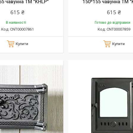
55 чавунна ТМ "KHLP"
150*155 чавунна ТМ "
615 ₴
615 ₴
В наявності
Готово до відправки
CNT00007861
CNT00007859
Купити
Купити