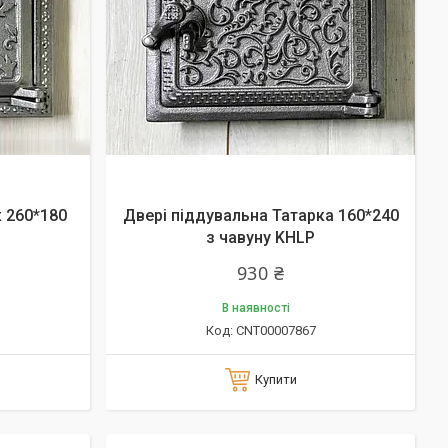
 260*180
Двері піддувальна Татарка 160*240
з чавуну KHLP
930 ₴
В наявності
CNT00007867
Купити