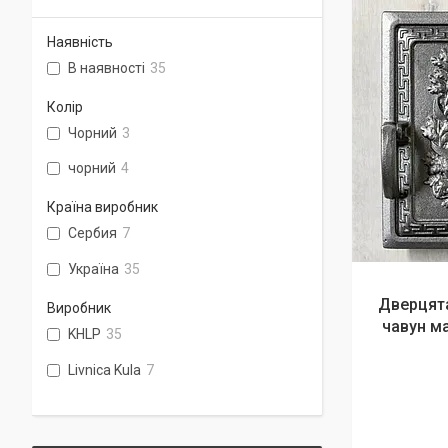
Наявність
В наявності
35
Колір
Чорний
3
чорний
4
Країна виробник
Сербия
7
Україна
35
Дверцята
Виробник
чавун м
KHLP
35
Livnica Kula
7