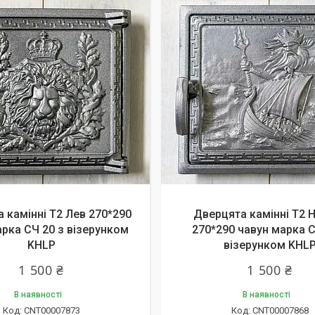
 камінні Т2 Лев 270*290
Дверцята камінні Т2 
арка СЧ 20 з візерунком
270*290 чавун марка С
KHLP
візерунком KHL
1 500 ₴
1 500 ₴
В наявності
В наявності
CNT00007873
CNT00007868