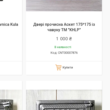
vnica Kula
Двері прочисна Аскет 175*175 із
чавуну ТМ "KHLP"
1 000 ₴
В наявності
CNT00007876
Купити