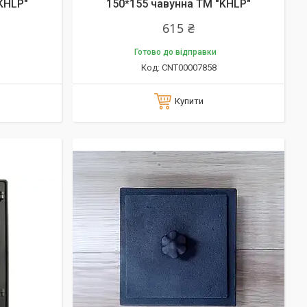
KHLP"
150*155 чавунна ТМ "KHLP"
615 ₴
Готово до відправки
CNT00007858
Купити