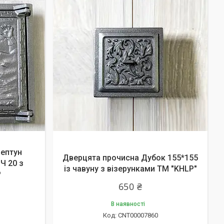
Нептун
Дверцята прочисна Дубок 155*155
Ч 20 з
із чавуну з візерунками ТМ "KHLP"
P
650 ₴
В наявності
CNT00007860