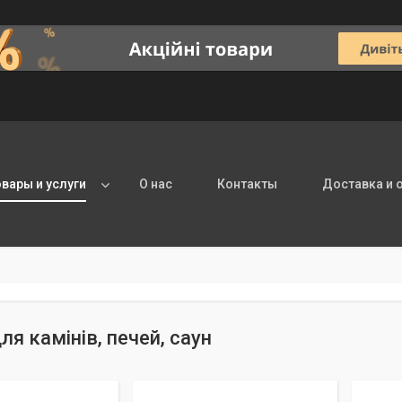
овары и услуги
О нас
Контакты
Доставка и 
ля камінів, печей, саун