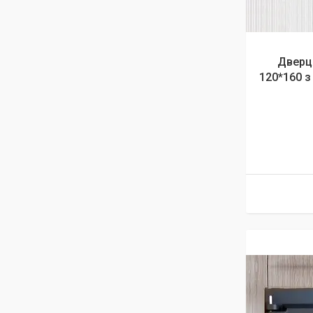
Дверц
120*160 з