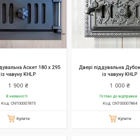
дувальна Аскет 180 х 295
Двері піддувальна Дубок
із чавуну KHLP
із чавуну KHLP
1 900 ₴
1 000 ₴
В наявності
Готово до відправки
CNT00007875
CNT00007864
Купити
Купити