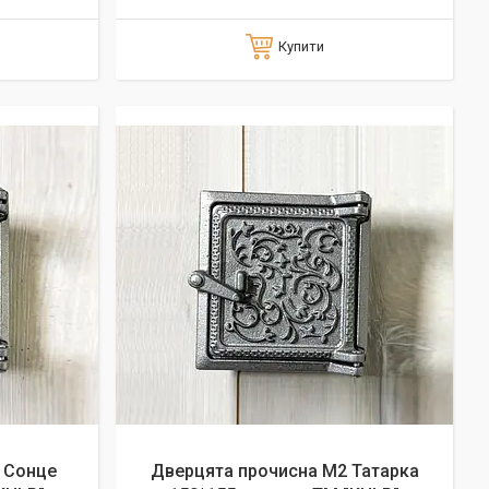
Купити
 Сонце
Дверцята прочисна М2 Татарка