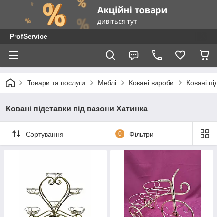
ProfService
Товари та послуги
Меблі
Ковані вироби
Ковані пі
Ковані підставки під вазони Хатинка
Сортування
0
Фільтри