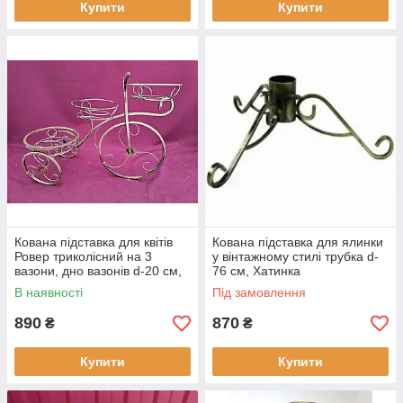
Купити
Купити
Кована підставка для квітів
Кована підставка для ялинки
Ровер триколісний на 3
у вінтажному стилі трубка d-
вазони, дно вазонів d-20 см,
76 см, Хатинка
d-15 см, Хатинка
В наявності
Під замовлення
890
870
₴
₴
Купити
Купити