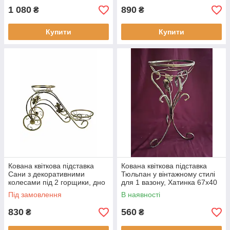
1 080
890
₴
₴
Купити
Купити
Кована квіткова підставка
Кована квіткова підставка
Сани з декоративними
Тюльпан у вінтажному стилі
колесами під 2 горщики, дно
для 1 вазону, Хатинка 67х40
вазону d-20 см, Хатинка
см
Під замовлення
В наявності
830
560
₴
₴