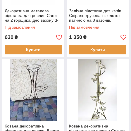
Декоративна металева
Залізна підставка для квітів
підставка для рослин Сани
Спіраль кручена із золотою
на 2 горщики, дно вазону d-
патиною на 8 вазонів,
20 см, Хатинка
Хатинка 129 см
Під замовлення
Під замовлення
630
1 350
₴
₴
Купити
Купити
Кована декоративна
Кована декоративна
підставка для рослин Башта
підставка для рослин Спіраль