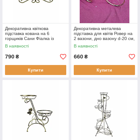
Декоративна квіткова
Декоративна металева
підставка кована на 6
підставка для квітів Ровер на
горщиків Сани Фіалка із
2 вазони, дно вазону d-20 см,
патиною, дно горщика d-11
Хатинка
В наявності
В наявності
см, Хатинка
790
660
₴
₴
Купити
Купити