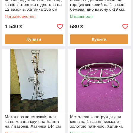
квіткові горщики підлогова на
горщик квітковий на 1 вазон
12 вазонів, Хатинка 166 см
бежева, дно вазону d-19 см,
Хатинка
Під замовлення
В наявності
1 540
580
₴
₴
Купити
Купити
Металева конструкція для
Металева конструкція для
квітів кована кручена Башта
квітів на 1 вазон низька із
на 7 вазонів, Хатинка 144 см
золотою патиною, Хатинка
12х31 см