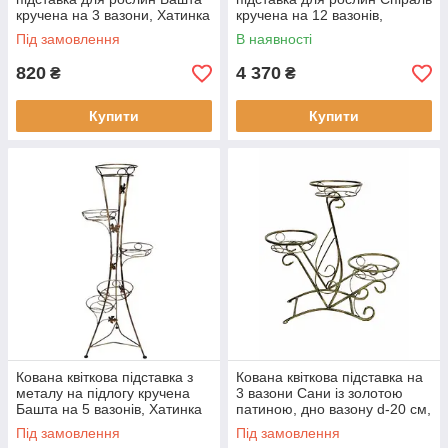
кручена на 3 вазони, Хатинка
кручена на 12 вазонів,
101 см
Хатинка 166 см
Під замовлення
В наявності
820
4 370
₴
₴
Купити
Купити
Кована квіткова підставка з
Кована квіткова підставка на
металу на підлогу кручена
3 вазони Сани із золотою
Башта на 5 вазонів, Хатинка
патиною, дно вазону d-20 см,
138 см
Хатинка
Під замовлення
Під замовлення