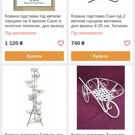
Кована підставка під квіткові
Кована підставка Сані під 2
горщики на 4 вазони Сани із
квіткові горщики вінтажна,
золотою патиною, дно вазону
дно вазону d-20 см, Хатинка
d-20 см, Хатинка
Під замовлення
Під замовлення
1 120
740
₴
₴
Купити
Купити
Кована підставка Спіраль під
Кована підставка Тачка під