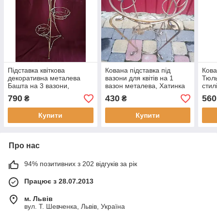
Підставка квіткова
Кована підставка під
Кова
декоративна металева
вазони для квітів на 1
Тюль
Башта на 3 вазони,
вазон металева, Хатинка
стил
Хатинка кована чорна 101
47х32 см
Хати
790
430
560
₴
₴
см
Купити
Купити
Про нас
94% позитивних з 202 відгуків за рік
Працює з 28.07.2013
м. Львів
вул. Т. Шевченка, Львів, Україна