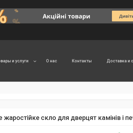
овары и услуги
О нас
Контакты
Доставка и 
е жаростійке скло для дверцят камінів і п