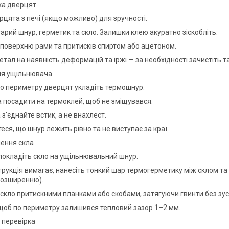
вка дверцят
рцята з печі (якщо можливо) для зручності.
арий шнур, герметик та скло. Залишки клею акуратно зіскобліть.
поверхню рами та притисків спиртом або ацетоном.
етал на наявність деформацій та іржі — за необхідності зачистіть 
ня ущільнювача
по периметру дверцят укладіть термошнур.
 посадити на термоклей, щоб не зміщувався.
 з'єднайте встик, а не внахлест.
ся, що шнур лежить рівно та не виступає за краї.
лення скла
окладіть скло на ущільнювальний шнур.
рукція вимагає, нанесіть тонкий шар термогерметику між склом та м
розширенню).
 скло притискними планками або скобами, затягуючи гвинти без зус
 щоб по периметру залишився тепловий зазор 1–2 мм.
 перевірка