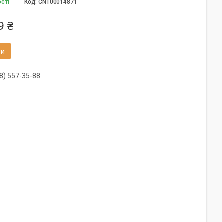
ості
Код:
CNT00014871
9 ₴
ти
8) 557-35-88