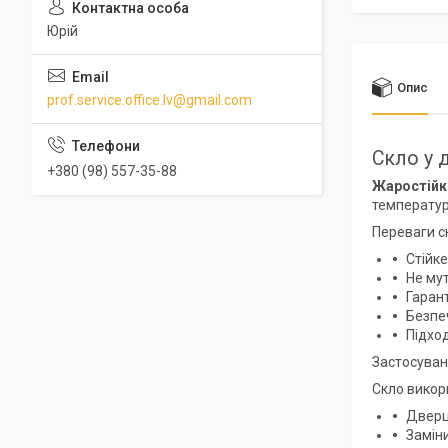
Юрій
Опис
prof.service.office.lv@gmail.com
Скло у 
+380 (98) 557-35-88
Жаростійке
температу
Переваги с
Стійке
Не мут
Гарант
Безпеч
Підход
Застосува
Скло викор
Дверця
Замін