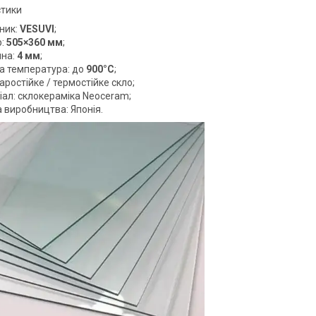
стики
ник:
VESUVI
;
р:
505×360 мм
;
на:
4 мм
;
а температура: до
900°C
;
аростійке / термостійке скло;
іал: склокераміка Neoceram;
 виробництва: Японія.