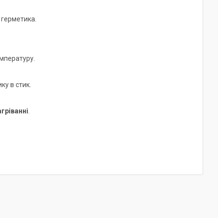
 герметика.
мпературу.
ку в стик.
агріванні
.