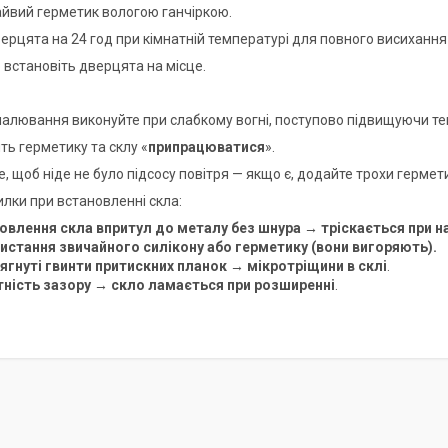
айвий герметик вологою ганчіркою.
ерцята на 24 год при кімнатній температурі для повного висихання
 встановіть дверцята на місце.
алювання виконуйте при слабкому вогні, поступово підвищуючи те
ть герметику та склу «
припрацюватися
».
, щоб ніде не було підсосу повітря — якщо є, додайте трохи гермети
илки при встановленні скла:
овлення скла впритул до металу без шнура →
тріскається при н
истання звичайного силікону або герметику (вони вигоряють).
ягнуті гвинти притискних планок →
мікротріщини в склі
.
тність зазору →
скло ламається при розширенні
.