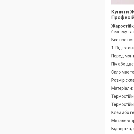
Купити Ж
Професій
Жаростійке
безпеку та
Все про вс
1. Підгото
Перед монт
Піч або дв
Скло має т
Розмір скл
Матеріали:
Термостійк
Термостійк
Клей або ге
Металеві п
Відвертка, 