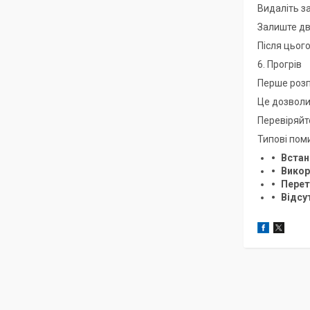
Видаліть з
Залиште дв
Після цього
6. Прогрів
Перше розп
Це дозволи
Перевіряйте
Типові пом
Встан
Викор
Перет
Відсу