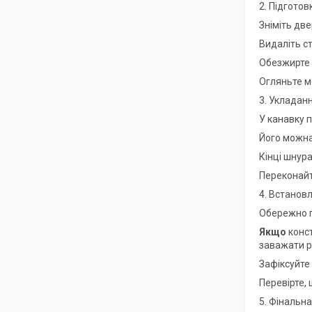
2. Підгото
Зніміть две
Видаліть ст
Обезжирте 
Огляньте м
3. Укладан
У канавку 
Його можна
Кінці шнура
Переконайте
4. Встанов
Обережно п
Якщо
конст
заважати 
Зафіксуйте
Перевірте,
5. Фінальна