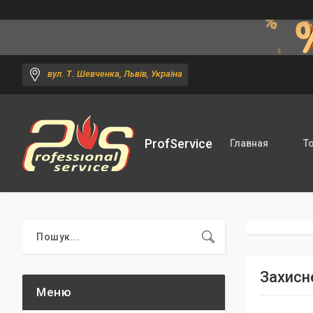
вул. Т. Шевченка, Львів, Україна
ProfService
Главная
Т
Захисн