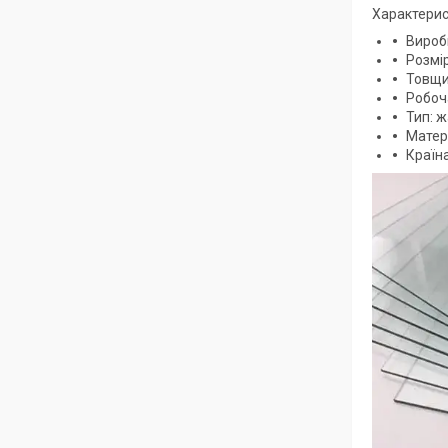
Характери
Вироб
Розмі
Товщи
Робоч
Тип: ж
Матер
Країна