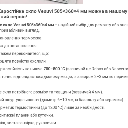
аростійке скло Vesuvi 505×360×4 мм можна в нашому 
ний сервіс!
 скло Vesuvi 505×360×4 мм
– надійний вибір для ремонту або оно
 привабливий вигляд.
тановлення термоскла
вка до встановлення
ажем переконайтеся, що:
ерцята повністю охололи.
ермостійкість не нижче
700–800 °C
(зазвичай це Robax або Neocera
а точно відповідає посадковому місцю, із зазором 2–3 мм по пери
е скло потрібного розміру та товщини (зазвичай 4 мм).
ий шнур-ущільнювач (діаметр 6–10 мм, із базальту або кераміки).
рметик термостійкий (до 1200 °C) лише за необхідності.
ритискні планки або куточки.
ніж, чиста ганчірка, рукавички.