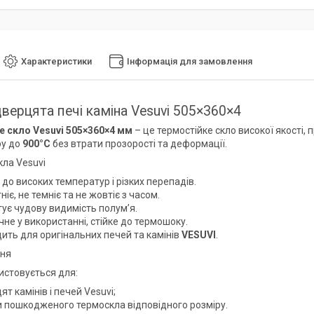
Характеристики
Інформація для замовлення
дверцята печі каміна Vesuvi 505×360×4
 скло Vesuvi 505×360×4 мм
– це термостійке скло високої якості, 
ру до
900°C
без втрати прозорості та деформації.
кла Vesuvi
 до високих температур і різких перепадів.
ніє, не темніє та не жовтіє з часом.
ує чудову видимість полум’я.
не у використанні, стійке до термошоку.
ить для оригінальних печей та камінів
VESUVI
.
ння
истовується для:
т камінів і печей Vesuvi;
и пошкодженого термоскла відповідного розміру.