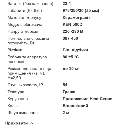
Вага, кг (без паковання)
23.4
Габарити (ВхШхГ)
975/350/30 (±5 мм)
Матеріал корпусу
Керамограніт
Модель обігрівача
KEN-500D
Напруга мережі
220~230 В
Номінальна споживча
387-450
потужність, Вт
Відтінки
Білі відтінки
Робоча температура
80 ±5 °С
поверхні
Рекомендована площа
до 10 м²
приміщення (кв. м),
H=2,50
Ступінь захисту, IP
54
Текстура
Гранж
Керування
Приложение Heat Ceram
Колір
Білосніжний
Шнур живлення
2 м
Приховати