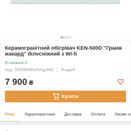
Керамогранітний обігрівач KEN-500D "Гранж
жакард" білосніжний з Wi-fi
В наявності
Код: 35826KM5dGAgr865
Роздріб
7 900
₴
Купити
Опис
Характеристики
Доставка
Оплата
Умови п