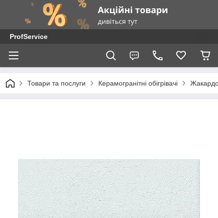
ProfService
Товари та послуги
Керамогранітні обігрівачі
Жакардо