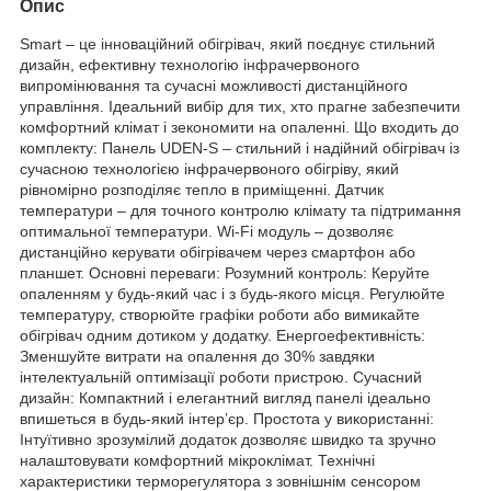
Опис
Smart – це інноваційний обігрівач, який поєднує стильний
дизайн, ефективну технологію інфрачервоного
випромінювання та сучасні можливості дистанційного
управління. Ідеальний вибір для тих, хто прагне забезпечити
комфортний клімат і зекономити на опаленні. Що входить до
комплекту: Панель UDEN-S – стильний і надійний обігрівач із
сучасною технологією інфрачервоного обігріву, який
рівномірно розподіляє тепло в приміщенні. Датчик
температури – для точного контролю клімату та підтримання
оптимальної температури. Wi-Fi модуль – дозволяє
дистанційно керувати обігрівачем через смартфон або
планшет. Основні переваги: Розумний контроль: Керуйте
опаленням у будь-який час і з будь-якого місця. Регулюйте
температуру, створюйте графіки роботи або вимикайте
обігрівач одним дотиком у додатку. Енергоефективність:
Зменшуйте витрати на опалення до 30% завдяки
інтелектуальній оптимізації роботи пристрою. Сучасний
дизайн: Компактний і елегантний вигляд панелі ідеально
впишеться в будь-який інтер’єр. Простота у використанні:
Інтуїтивно зрозумілий додаток дозволяє швидко та зручно
налаштовувати комфортний мікроклімат. Технічні
характеристики терморегулятора з зовнішнім сенсором