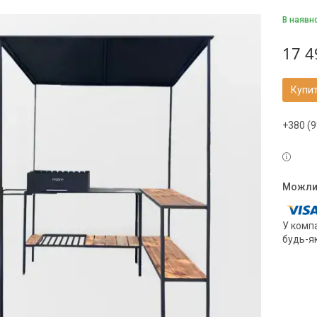
В наявн
17 4
Купи
+380 (9
У компа
будь-я