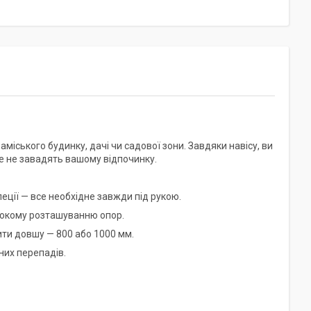
міського будинку, дачі чи садової зони. Завдяки навісу, ви
це не завадять вашому відпочинку.
еції — все необхідне завжди під рукою.
рокому розташуванню опор.
ти довшу — 800 або 1000 мм.
них перепадів.