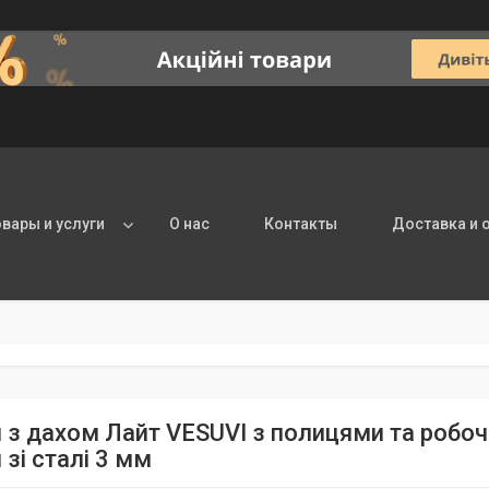
овары и услуги
О нас
Контакты
Доставка и 
 з дахом Лайт VESUVI з полицями та роб
зі сталі 3 мм