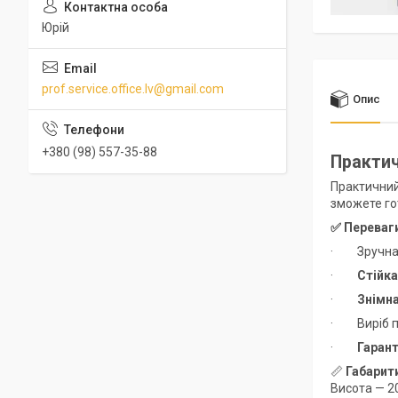
Юрій
prof.service.office.lv@gmail.com
Опис
+380 (98) 557-35-88
Практич
Практичний
зможете гот
✅
Переваг
· Зручн
·
Стійка
·
Знімн
· Виріб п
·
Гарант
📏
Габарит
Висота — 2