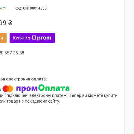
ості
Код:
CNT00014585
99 ₴
ти
Купити з
8) 557-35-88
нії підключені електронні платежі. Тепер ви можете купити
кий товар не покидаючи сайту.