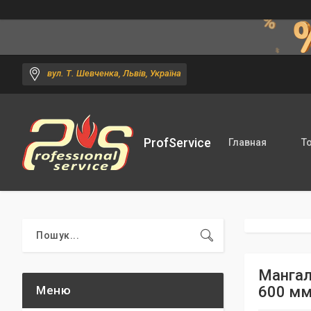
вул. Т. Шевченка, Львів, Україна
ProfService
Главная
Т
Мангал
600 мм 