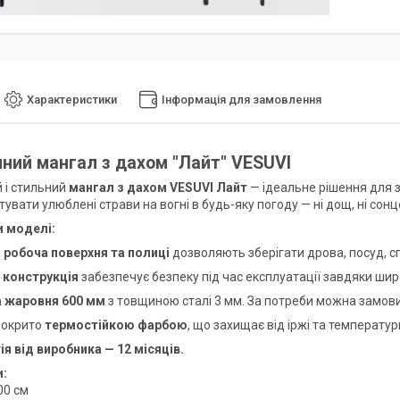
Характеристики
Інформація для замовлення
ний мангал з дахом "Лайт" VESUVI
 і стильний
мангал з дахом VESUVI Лайт
— ідеальне рішення для за
увати улюблені страви на вогні в будь-яку погоду — ні дощ, ні сон
и моделі:
а
робоча поверхня та полиці
дозволяють зберігати дрова, посуд, сп
 конструкція
забезпечує безпеку під час експлуатації завдяки ши
а жаровня 600 мм
з товщиною сталі 3 мм. За потреби можна замови
окрито
термостійкою фарбою
, що захищає від іржі та температур
ія від виробника — 12 місяців.
и:
00 см