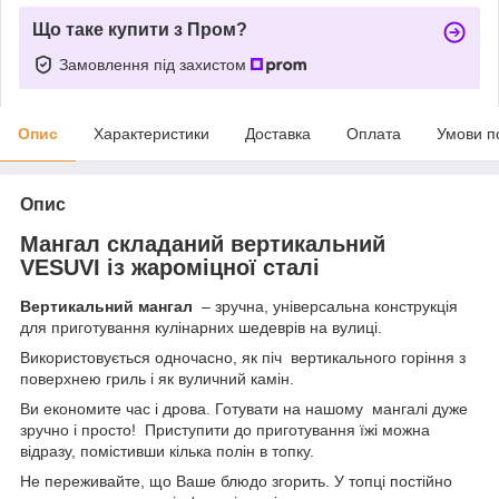
Що таке купити з Пром?
Замовлення під захистом
Опис
Характеристики
Доставка
Оплата
Умови п
Опис
Мангал складаний вертикальний
VESUVI із жароміцної сталі
Вертикальний мангал
– зручна, універсальна конструкція
для приготування кулінарних шедеврів на вулиці.
Використовується одночасно, як піч вертикального горіння з
поверхнею гриль і як вуличний камін.
Ви економите час і дрова. Готувати на нашому мангалі дуже
зручно і просто! Приступити до приготування їжі можна
відразу, помістивши кілька полін в топку.
Не переживайте, що Ваше блюдо згорить. У топці постійно