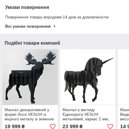
Умови повернення
Повернення товару впродовж 14 днів за домовленістю
Всі умови повернення
Подібні товари компанії
Мангал декоративний у
Мангал у вигляді
Манг
формі Лося VESUVI із
Єдинорога VESUVI
Ведм
міцного металу зі знімною
металевий, каркас 2 мм,
висо
жаровнею,
жаровня 3 мм,
корп
19 999
23 999
14 
₴
₴
1556х779х1629 мм
620х300х165 мм
знім