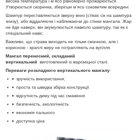
висока температура і м'ясо рівномірно прожарюється.
Утворюється скоринка, зберігши м'ясо соковитим всередині.
Шампур переставляються зверху вниз (стікає сік на шампура
знизу), або віддаляючи і наближаючи до стінки мангала. Жар
не йде наверх, він акумулюється навколо шампуру, так як є
спеціальний навіс.
Важливо, що страва виходить не тільки смачною, але і
корисною - краплі жиру не потрапляють на вугілля.
Мангал переносний, складаний
вертикальний
виготовлений із жароміцної сталі.
Переваги розкладного вертикального мангалу
:
зручність використання;
проста та швидка збірка конструкції
відсутність диму під час смажіння
безпечність, екологічність
економія пального
доступна ціна