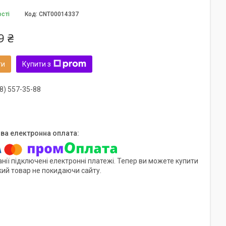
ості
Код:
CNT00014337
9 ₴
ти
Купити з
8) 557-35-88
нії підключені електронні платежі. Тепер ви можете купити
кий товар не покидаючи сайту.