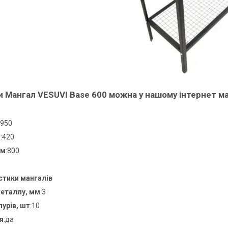
 Мангал VESUVI Base 600 можна у нашому інтернет маг
:950
м
:420
см
:800
стики мангалів
еталлу, мм
:3
урів, шт
:10
я
:да