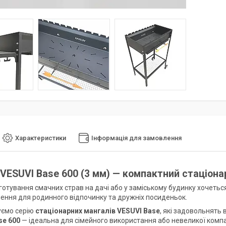
Характеристики
Інформація для замовлення
VESUVI Base 600 (3 мм) — компактний стаціона
иготування смачних страв на дачі або у заміському будинку хочетьс
шення для родинного відпочинку та дружніх посиденьок.
уємо серію
стаціонарних мангалів VESUVI Base
, які задовольнять 
se 600
— ідеальна для сімейного використання або невеликої компан