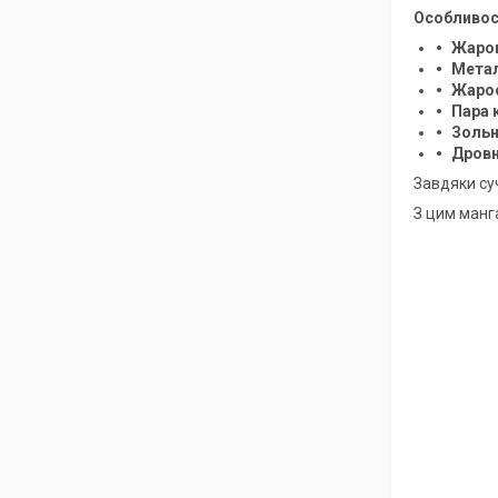
Особливост
Жаро
Мета
Жарос
Пара 
Золь
Дровн
Завдяки су
З цим манг