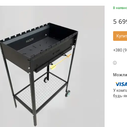
В наявн
5 69
Купи
+380 (9
У компа
будь-я