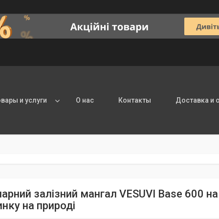
овары и услуги
О нас
Контакты
Доставка и 
нарний залізний мангал VESUVI Base 600 на
инку на природі