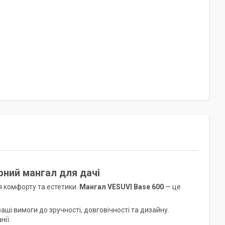
рний мангал для дачі
я комфорту та естетики.
Мангал VESUVI Base 600
— це
ваші вимоги до зручності, довговічності та дизайну.
ії.