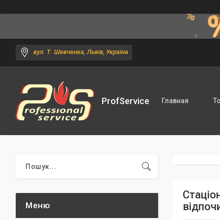
вул. Т. Шевченка, Львів, Україна
ProfService
Главная
Т
Стаціо
відпоч