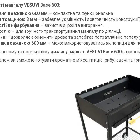
і мангалу VESUVI Base 600:
вня довжиною 600 мм
— компактна та функціональна.
л товщиною 3 мм
— забезпечує міцність і довговічність конструкції
тійке фарбування
— захист від іржі та вигорання.
коліс
— для зручного транспортування мангалу по ділянці.
ник
— дозволяє економити дрова та запобігає потраплянню попелу у
ик довжиною 600 мм
— може використовуватись як полиця для по
часному та естетичному дизайну,
мангал VESUVI Base 600
гармоній
алом ви зможете готувати ароматне м’ясо, птицю, рибу, овочі та гр