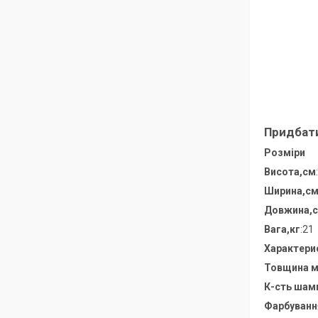
Придбати
Розміри
Висота,см
Ширина,с
Довжина,
Вага,кг
:21
Характери
Товщина м
К-сть шамп
Фарбуванн