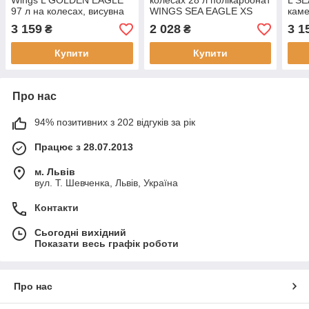
Wings L GOLDEN EAGLE
колесах 28 л полікарбонат
L SE
97 л на колесах, висувна
WINGS SEA EAGLE ХS
каме
ручка, замок TSA, колір
двокамерний, замок TSA,
коле
3 159
2 028
3 1
₴
₴
рожевий
салатова
замо
Купити
Купити
Про нас
94% позитивних з 202 відгуків за рік
Працює з 28.07.2013
м. Львів
вул. Т. Шевченка, Львів, Україна
Контакти
Сьогодні вихідний
Показати весь графік роботи
Про нас