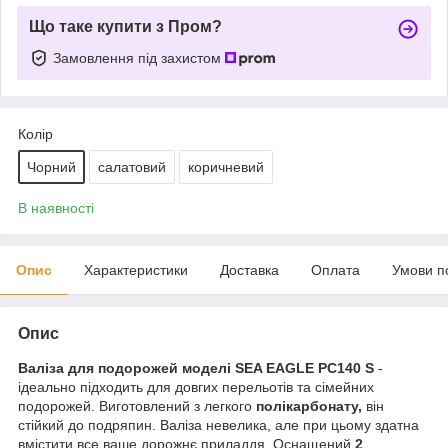
Що таке купити з Пром?
Замовлення під захистом
Колір
Чорний
салатовий
коричневий
В наявності
Опис
Характеристики
Доставка
Оплата
Умови п
Опис
Валіза для подорожей моделі SEA EAGLE PC140 S
-
ідеально підходить для довгих перельотів та сімейних
подорожей. Виготовлений з легкого
полікарбонату,
він
стійкий до подряпин. Валіза невелика, але при цьому здатна
вмістити все ваше дорожнє приладдя. Оснащений
2