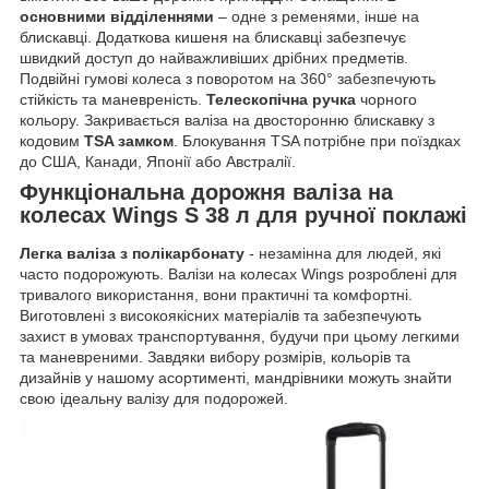
основними відділеннями
– одне з ременями, інше на
блискавці. Додаткова кишеня на блискавці забезпечує
швидкий доступ до найважливіших дрібних предметів.
Подвійні гумові колеса з поворотом на 360° забезпечують
стійкість та маневреність.
Телескопічна ручка
чорного
кольору. Закривається валіза на двосторонню блискавку з
кодовим
TSA замком
. Блокування TSA потрібне при поїздках
до США, Канади, Японії або Австралії.
Функціональна дорожня валіза на
колесах Wings S 38 л для ручної поклажі
Легка валіза з полікарбонату
- незамінна для людей, які
часто подорожують. Валізи на колесах Wings розроблені для
тривалого використання, вони практичні та комфортні.
Виготовлені з високоякісних матеріалів та забезпечують
захист в умовах транспортування, будучи при цьому легкими
та маневреними. Завдяки вибору розмірів, кольорів та
дизайнів у нашому асортименті, мандрівники можуть знайти
свою ідеальну валізу для подорожей.