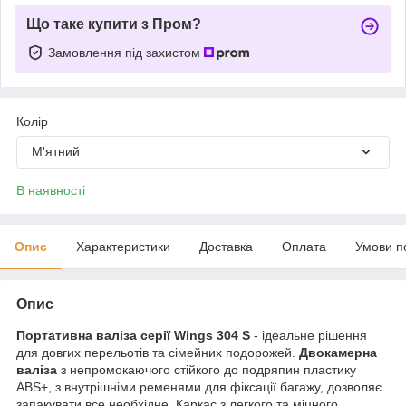
Що таке купити з Пром?
Замовлення під захистом
Колір
М'ятний
В наявності
Опис
Характеристики
Доставка
Оплата
Умови п
Опис
Портативна валіза серії Wings 304 S
- ідеальне рішення
для довгих перельотів та сімейних подорожей.
Двокамерна
валіза
з непромокаючого стійкого до подряпин пластику
ABS+, з внутрішніми ременями для фіксації багажу, дозволяє
запакувати все необхідне. Каркас з легкого та міцного