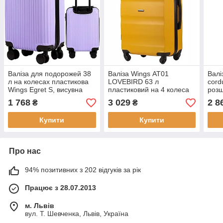
Валіза для подорожей 38
Валіза Wings АТ01
Валі
л на колесах пластикова
LOVEBIRD 63 л
cord
Wings Egret S, висувна
пластиковий на 4 колеса
розш
ручка, кодовий замок,
2-камерна, висувна ручка,
зовн
1 768
3 029
2 8
₴
₴
бузкова
вбудований кодовий замок
ручк
Купити
Купити
Про нас
94% позитивних з 202 відгуків за рік
Працює з 28.07.2013
м. Львів
вул. Т. Шевченка, Львів, Україна