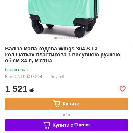
Валіза мала кодова Wings 304 S на
коліщатках пластикова з висувною ручкою,
об'єм 34 л, м'ятна
В наявності
Код: CNT00014204
Роздріб
1 521
₴
Купити
або
Купити з