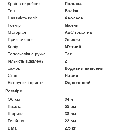
Країна виробник
Польща
Тип
Валіза
Наявність коліс
4 колеса
Розмір
Малий
Матеріал
АБС-пластик
Призначення
Унісекс
Колір
М'ятний
Телескопічна ручка
Так
Кількість відділень
2
Замок
Кодовий навісний
Стан
Новий
Візерунки і принти
Однотонний
Розміри
Об`єм
34 л
Висота
55 см
Ширина
38 см
Глибина
22 см
Вага
2.5 кг