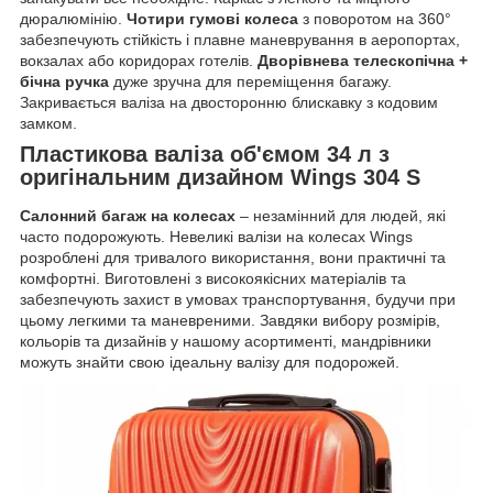
дюралюмінію.
Чотири гумові колеса
з поворотом на 360°
забезпечують стійкість і плавне маневрування в аеропортах,
вокзалах або коридорах готелів.
Дворівнева телескопічна +
бічна ручка
дуже зручна для переміщення багажу.
Закривається валіза на двосторонню блискавку з кодовим
замком.
Пластикова валіза об'ємом 34 л з
оригінальним дизайном Wings 304 S
Салонний багаж на колесах
– незамінний для людей, які
часто подорожують. Невеликі валізи на колесах Wings
розроблені для тривалого використання, вони практичні та
комфортні. Виготовлені з високоякісних матеріалів та
забезпечують захист в умовах транспортування, будучи при
цьому легкими та маневреними. Завдяки вибору розмірів,
кольорів та дизайнів у нашому асортименті, мандрівники
можуть знайти свою ідеальну валізу для подорожей.