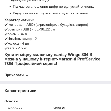
Під час встановлення цифр не відпускайте кнопку!
Відпускаємо кнопку – новий код встановлений
Характеристики:
✔️ матеріал - АБС+(акрилонітрил, бутадієн, стирол)
✔️розміри (ВШГ) - 55x38x22 см
✔️об'єм - 34 л
✔️кількість камер - 2
✔️колеса - 4 шт
✔️вага - 2.5 кг
Купити міцну маленьку валізу Wings 304 S
можна у нашому інтернет-магазині ProfService
ТОВ Професійний сервіс!
Приховати
Характеристики
Основні
Виробник
WINGS