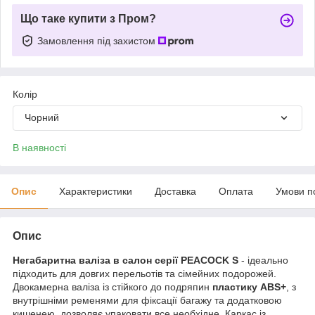
Що таке купити з Пром?
Замовлення під захистом
Колір
Чорний
В наявності
Опис
Характеристики
Доставка
Оплата
Умови п
Опис
Негабаритна валіза в салон серії PEACOCK S
- ідеально
підходить для довгих перельотів та сімейних подорожей.
Двокамерна валіза із стійкого до подряпин
пластику ABS+
, з
внутрішніми ременями для фіксації багажу та додатковою
кишенею, дозволяє упаковати все необхідне. Каркас із