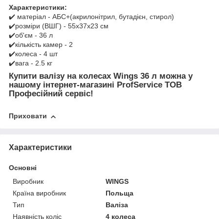
Характеристики:
✔️ матеріал - АБС+(акрилонітрил, бутадієн, стирол)
✔️розміри (ВШГ) - 55x37x23 см
✔️об'єм - 36 л
✔️кількість камер - 2
✔️колеса - 4 шт
✔️вага - 2.5 кг
Купити валізу на колесах Wings 36 л можна у
нашому інтернет-магазині ProfService ТОВ
Професійний сервіс!
Приховати
Характеристики
Основні
Виробник
WINGS
Країна виробник
Польща
Тип
Валіза
Наявність коліс
4 колеса