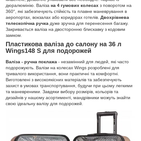
дюралюмінію. Валіза
на 4 гумових колесах
з поворотом на
360°, які забезпечують стійкість та плавне маневрування в
аеропортах, вокзалах або коридорах готелів.
Двохрівнева
телескопічна ручка
дуже зручна для перенесення багажу.
Закривається валіза на двосторонню блискавку з кодовим
замком.
Пластикова валіза до салону на 36 л
Wings148 S для подорожей
Валіза - ручна поклажа
- незамінний для людей, які часто
подорожують. Валізи на колесах Wings розроблені для
тривалого використання, вони практичні та комфортні.
Виготовлені з високоякісних матеріалів та забезпечують
захист в умовах транспортування, будучи при цьому легкими
та маневреними. Завдяки вибору розмірів, кольорів та
дизайнів у нашому асортименті, мандрівники можуть знайти
свою ідеальну валізу для подорожей.