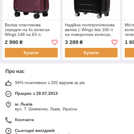
Валіза пластикова
Надійна поліпропіленова
Міст
середня на 4х колесах
валіза L Wings Ibis 100 л
коле
Wings 148 на 63 л,
на поворотних колесах,
теле
телескопічна ручка,
телескопічна ручка, замок
двок
2 990
3 289
1 6
₴
₴
кодовий замок, бордова
TSA
жовт
Купити
Купити
Про нас
94% позитивних з 202 відгуків за рік
Працює з 28.07.2013
м. Львів
вул. Т. Шевченка, Львів, Україна
Контакти
Сьогодні вихідний