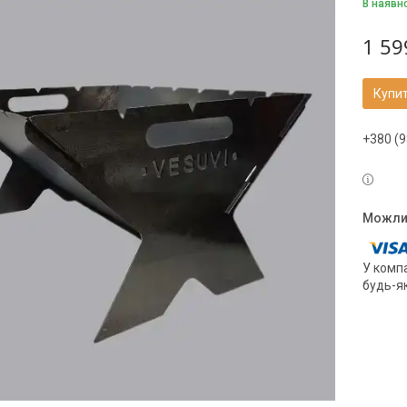
В наявн
1 59
Купи
+380 (9
У компа
будь-я