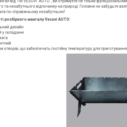
нгал від ТМ VESUVI "AUTO", ви отримуєте не тільки функціональний 
о та незабутнього відпочинку на природі. Головне не забудьте взят
ала по-справжньому незабутньою!
і розбірного мангалу Vesuvi AUTO:
льний дизайн
 у складанні
вага
ктний
ум отворів, що забезпечать постійну температуру для приготування