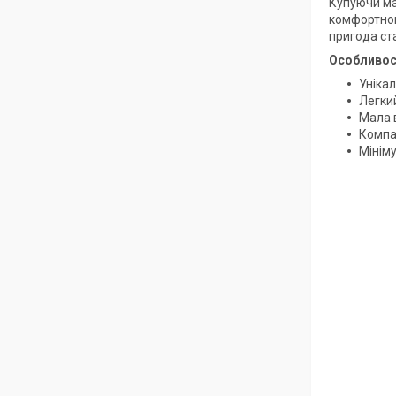
Купуючи ма
комфортног
пригода ст
Особливост
Уніка
Легкий
Мала 
Компа
Мінім