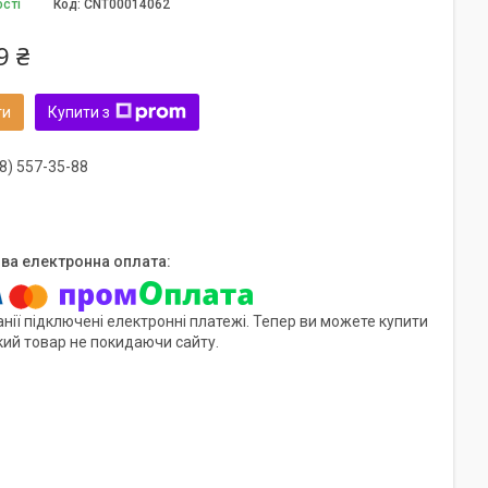
ості
Код:
CNT00014062
9 ₴
ти
Купити з
8) 557-35-88
нії підключені електронні платежі. Тепер ви можете купити
кий товар не покидаючи сайту.