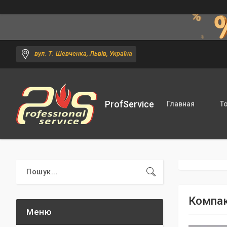
вул. Т. Шевченка, Львів, Україна
ProfService
Главная
Т
Компак