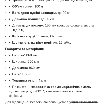
Тривалість горіння:
до 12 годин на одній закладці
Об’єм топки:
100 л
Вага дров однієї закладки:
до 20 кг
Довжина поліна:
до 60 см
Діаметр димоходу:
150 мм (рекомендована висота
— від 7 м)
Кількість труб:
9 штук, Ø75 мм
Швидкість нагріву повітря:
18 м³/хв
Габарити та матеріали:
Висота:
860 мм
Ширина:
600 мм
Довжина:
960 мм
Вага:
132 кг
Товщина сталі:
4 мм
Покриття —
жаростійка кремнійорганічна емаль
,
що витримує до 700°C, з оксамитовим матовим
фінішем.
Для підвищеної безпеки піч оснащується
ущільнювальним