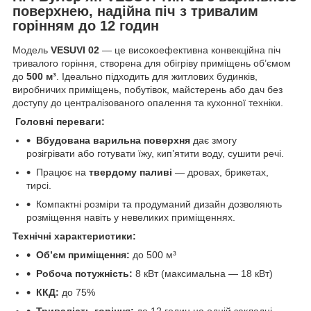
поверхнею, надійна піч з тривалим
горінням до 12 годин
Модель
VESUVI 02
— це високоефективна конвекційна піч
тривалого горіння, створена для обігріву приміщень об’ємом
до
500 м³
. Ідеально підходить для житлових будинків,
виробничих приміщень, побутівок, майстерень або дач без
доступу до централізованого опалення та кухонної техніки.
Головні переваги:
Вбудована варильна поверхня
дає змогу
розігрівати або готувати їжу, кип’ятити воду, сушити речі.
Працює на
твердому паливі
— дровах, брикетах,
тирсі.
Компактні розміри та продуманий дизайн дозволяють
розміщення навіть у невеликих приміщеннях.
Технічні характеристики:
Об’єм приміщення:
до 500 м³
Робоча потужність:
8 кВт (максимальна — 18 кВт)
ККД:
до 75%