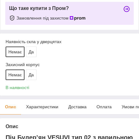
Що таке купити з Пром?
Замовлення під захистом
Наявність скла у дверцятах
Немає
Да
Захисний корпус
Немає
Да
В наявності
Опис
Характеристики
Доставка
Оплата
Умови п
Опис
Піч Булер’ян VESUVI тип 02 з варильною