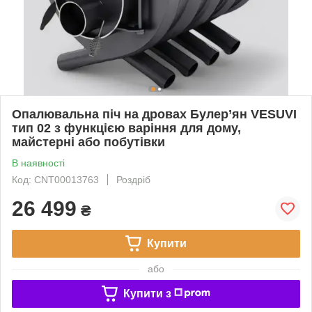
Опалювальна піч на дровах Булер’ян VESUVI
тип 02 з функцією варіння для дому,
майстерні або побутівки
В наявності
Код: CNT00013763
Роздріб
26 499
₴
Купити
або
Купити з