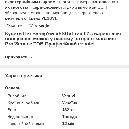
склокерамічним шнуром
, а топкова камера виготовлена з
якісної сталі
, сертифікованої згідно з вимогами ЄС. Піч
збирається в Україні, на виробництві з перевіреною
репутацією, бренд
VESUVI
.
Гарантія —
12 місяців
.
Купити Піч Булер'ян VESUVI тип 02 з варильною
поверхнею можна у нашому інтернет магазині
ProfService ТОВ Професійний сервіс!
Приховати
Характеристики
Основні
Виробник
Vesuvi
Країна виробник
Україна
Вага
132 кг
Вид пального
Тверде
Гарантійний термін
12 міс