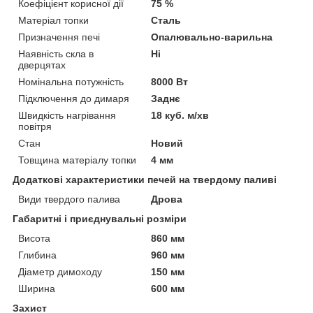
Коефіцієнт корисної дії
75 %
Матеріал топки
Сталь
Призначення печі
Опалювально-варильна
Наявність скла в
Ні
дверцятах
Номінальна потужність
8000 Вт
Підключення до димаря
Заднє
Швидкість нагрівання
18 куб. м/хв
повітря
Стан
Новий
Товщина матеріалу топки
4 мм
Додаткові характеристики печей на твердому паливі
Види твердого палива
Дрова
Габаритні і приєднувальні розміри
Висота
860 мм
Глибина
960 мм
Діаметр димоходу
150 мм
Ширина
600 мм
Захист