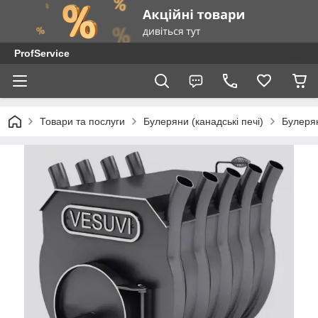
ProfService
Товари та послуги
Булеряни (канадські печі)
Булеря