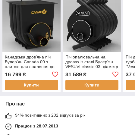
Канадська дров’яна піч
Піч опалювальна на
Піч 
Булер'ян Canada 00 з
дровах із сталі Булер'ян
турб
плитою для опалення до
VESUVI classic 03, діаметр
"Ves
125 м³ для дому або
димоходу 150 мм
прим
16 799
31 589
37 
₴
₴
майстерні
Купити
Купити
Про нас
94% позитивних з 202 відгуків за рік
Працює з 28.07.2013