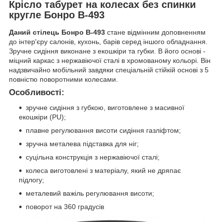
Крісло табурет на колесах без спинки
кругле Бонро B-493
Даний стілець Бонро
B-493
стане відмінним доповненням
до інтер'єру салонів, кухонь, барів серед іншого обладнання.
Зручне сидіння виконане з екошкіри та губки. В його основі -
міцний каркас з нержавіючої сталі в хромованому кольорі. Він
надзвичайно мобільний завдяки спеціальній стійкій основі з 5
повністю поворотними колесами.
Особливості:
зручне сидіння з губкою, виготовлене з масивної
екошкіри (PU);
плавне регулювання висоти сидіння газліфтом;
зручна металева підставка для ніг;
суцільна конструкція з нержавіючої сталі;
колеса виготовлені з матеріалу, який не дряпає
підлогу;
металевий важіль регулювання висоти;
поворот на 360 градусів