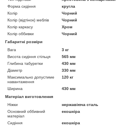
Форма сидіння
кругла
Колір
Чорний
Колір (відтінок) меблів
Чорний
Колір каркасу
Хром
Колір оббивки
Чорний
Габаритні розміри
Вага
3 кг
Висота сидіння стільця
565 мм
Глибина табуретки
430 мм
Діаметр
330 мм
Максимально допустиме
120 кг
навантаження
Ширина
430 мм
Матеріал виготовлення
Ніжки
нержавіюча сталь
Основний оббивний
екошкіра
матеріал
Сидіння
екошкіра