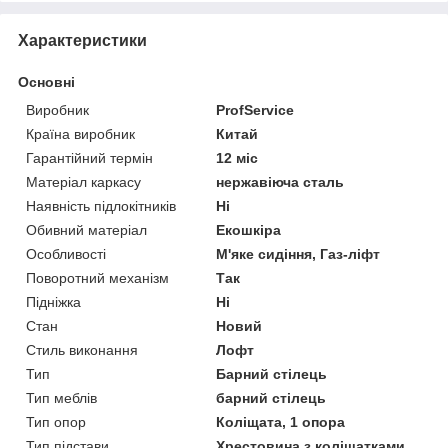
Характеристики
Основні
Виробник
ProfService
Країна виробник
Китай
Гарантійний термін
12 міс
Матеріал каркасу
нержавіюча сталь
Наявність підлокітників
Ні
Обивний матеріал
Екошкіра
Особливості
М'яке сидіння, Газ-ліфт
Поворотний механізм
Так
Підніжка
Ні
Стан
Новий
Стиль виконання
Лофт
Тип
Барний стілець
Тип меблів
барний стілець
Тип опор
Коліщата, 1 опора
Тип підстави
Хрестовина з коліщатками