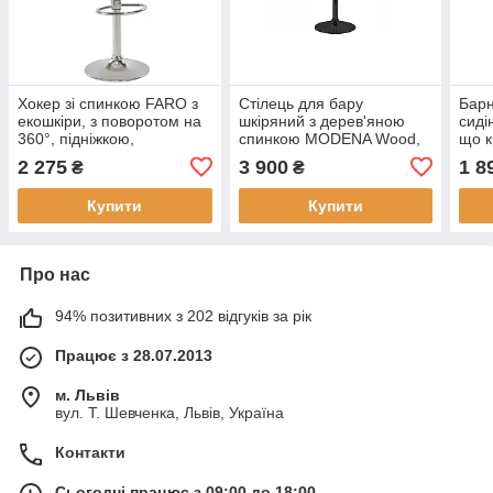
Хокер зі спинкою FARO з
Стілець для бару
Бар
екошкіри, з поворотом на
шкіряний з дерев'яною
сиді
360°, підніжкою,
спинкою MODENA Wood,
що к
регулюванням висоти,
механізм газліфт, поворот
з ре
2 275
3 900
1 8
₴
₴
колір червоний
на 360 °, колір чорний
64-8
Купити
Купити
Про нас
94% позитивних з 202 відгуків за рік
Працює з 28.07.2013
м. Львів
вул. Т. Шевченка, Львів, Україна
Контакти
Сьогодні працює з 09:00 до 18:00