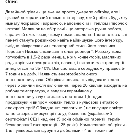
Опис
Дизайн-обігрівач - це вже не просто джерело обігріву, але і
цікавий декоративний елемент інтер'єру, який робить будь-яку
кімнату яскравою і виразною, наповнюючи її теплом і творчою
ноткою! Малюнок на обігрівачі - це авторська ручна робота,
справжній ексклюзив, якому немає аналогів. Такі опалювальні
панелі стануть родзинкою навіть найвишуканішого інтер'єру,
вигідно підкреслюючи неповторний стиль його власника.
Переваги Низьке споживання електроенергії. Розрахункова
потужність в 1,5-2 раза менша, ніж у конвекторів, масляних
радіаторів чи електрокотлів, власне, і витрати електроенергії
знижуються на 35-40%. Вся система в середньому працює 5-
7 годин на добу. Наявність енергозберігаючого
теплонакопичувача. Обігрівачі починають віддавати тепло
через 5 хвилин після включення, через 20 хвилин виходять на
робочу температуру, а завдяки керамічному
теплонакопичувачу остигають протягом 1,5 годин,
продовжуючи випромінювати тепло з нульовою витратою
електроенергії! Обладнання екологічне ( не висушує повітря
та не створює циркуляції пилу), безпечне (український
сертифікат і СЕ) і надійне (5 років обмінної гарантії, термін
безперервної експлуатації - 25 років). Комплектація обігрівач -
1 шт. універсальні шурупи з дюбелями - 4 шт. технічний