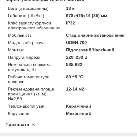
Вага (з пакованням)
13 кг
Габарити (ШхВхГ)
978х475х14 (35) мм
Клас захисту корпусів
IP32
електронного обладнання
Мобільність
Стаціонарне встановлення
Модель обігрівача
UDEN-700
Монтаж
Підлоговий/Настінний
Напруга мережі
220~230 В
Номінальна споживча
585-682
потужність, Вт
Робоча температура
80 ±5 °С
поверхні
Рекомендована площа
12-14 м2
приміщення (кв. м),
H=2,50
Теплонакопичувач
Керамічний
Керування
Механічний
Приховати