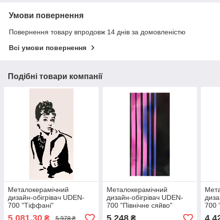
Умови повернення
Повернення товару впродовж 14 днів за домовленістю
Всі умови повернення
Подібні товари компанії
Металокерамічний
Металокерамічний
Мет
дизайн-обігрівач UDEN-
дизайн-обігрівач UDEN-
диза
700 "Тіффані"
700 "Північне сяйво"
700 
5 081,30
5 248
4 4
₴
₴
5 978 ₴