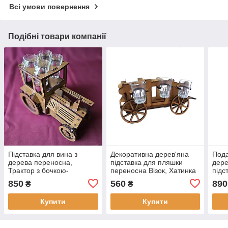
Всі умови повернення
Подібні товари компанії
Підставка для вина з
Декоративна дерев'яна
Пода
дерева переносна,
підставка для пляшки
дере
Трактор з бочкою-
переносна Візок, Хатинка
підс
графином та чарками,
маши
850
560
890
₴
₴
Хатинка
Купити
Купити