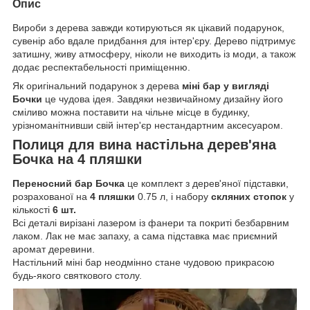
Опис
Вироби з дерева завжди котируються як цікавий подарунок,
сувенір або вдале придбання для інтер'єру. Дерево підтримує
затишну, живу атмосферу, ніколи не виходить із моди, а також
додає респектабельності приміщенню.
Як оригінальний подарунок з дерева
міні бар у вигляді
Бочки
це чудова ідея. Завдяки незвичайному дизайну його
сміливо можна поставити на чільне місце в будинку,
урізноманітнивши свій інтер'єр нестандартним аксесуаром.
Полиця для вина настільна дерев'яна
Бочка на 4 пляшки
Переносний бар Бочка
це комплект з дерев'яної підставки,
розрахованої на
4 пляшки
0.75 л, і набору
скляних стопок
у
кількості
6 шт.
Всі деталі вирізані лазером із фанери та покриті безбарвним
лаком. Лак не має запаху, а сама підставка має приємний
аромат деревини.
Настільний міні бар неодмінно стане чудовою прикрасою
будь-якого святкового столу.