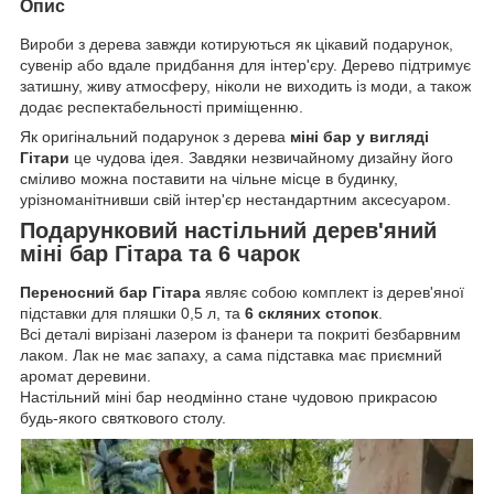
Опис
Вироби з дерева завжди котируються як цікавий подарунок,
сувенір або вдале придбання для інтер'єру. Дерево підтримує
затишну, живу атмосферу, ніколи не виходить із моди, а також
додає респектабельності приміщенню.
Як оригінальний подарунок з дерева
міні бар у вигляді
Гітари
це чудова ідея. Завдяки незвичайному дизайну його
сміливо можна поставити на чільне місце в будинку,
урізноманітнивши свій інтер'єр нестандартним аксесуаром.
Подарунковий настільний дерев'яний
міні бар Гітара та 6 чарок
Переносний бар Гітара
являє собою комплект із
дерев'яної
підставки для пляшки 0,5 л, та
6 скляних стопок
.
Всі деталі вирізані лазером із фанери та покриті безбарвним
лаком. Лак не має запаху, а сама підставка має приємний
аромат деревини.
Настільний міні бар неодмінно стане чудовою прикрасою
будь-якого святкового столу.