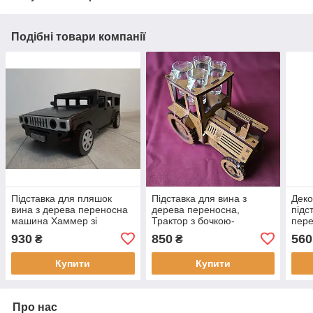
Подібні товари компанії
Підставка для пляшок
Підставка для вина з
Деко
вина з дерева переносна
дерева переносна,
підс
машина Хаммер зі
Трактор з бочкою-
пере
стосами, Хатинка
графином та чарками,
930
850
560
₴
₴
Хатинка
Купити
Купити
Про нас