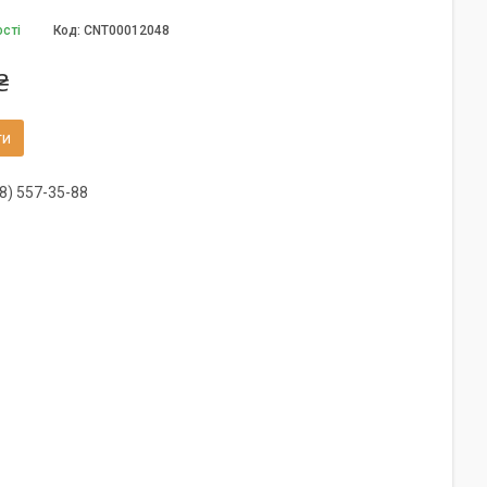
ості
Код:
CNT00012048
₴
ти
8) 557-35-88