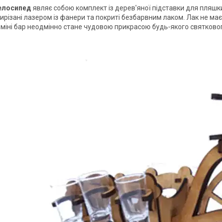
Велосипед
являє собою комплект із
дерев'яної підставки для пляшки
вирізані лазером із фанери та покриті безбарвним лаком. Лак не ма
 міні бар неодмінно стане чудовою прикрасою будь-якого святковог