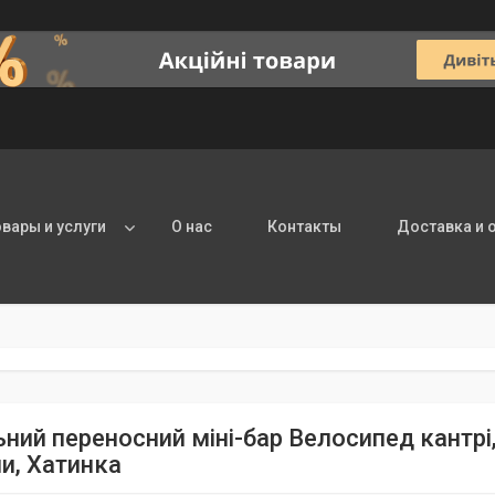
овары и услуги
О нас
Контакты
Доставка и 
ьний переносний міні-бар Велосипед кантрі,
и, Хатинка