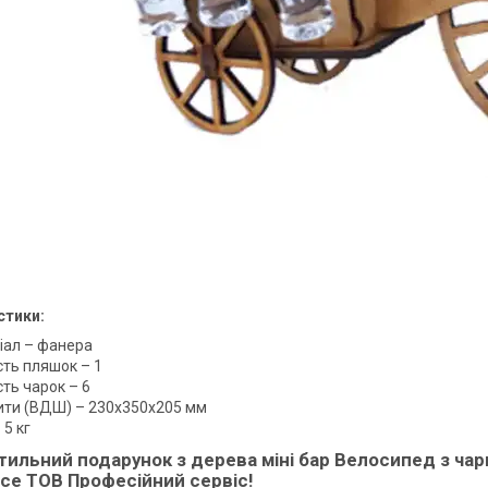
стики:
іал – фанера
сть пляшок – 1
сть чарок – 6
ити (ВДШ) – 230х350х205 мм
 5 кг
тильний подарунок з дерева міні бар Велосипед з чар
ice ТОВ Професійний сервіс!