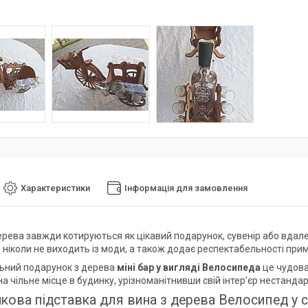
Характеристики
Інформація для замовлення
ерева завжди котируються як цікавий подарунок, сувенір або вдале
 ніколи не виходить із моди, а також додає респектабельності при
льний подарунок з дерева
міні бар у вигляді Велосипеда
це чудова
а чільне місце в будинку, урізноманітнивши свій інтер'єр нестанда
кова підставка для вина з дерева Велосипед у с