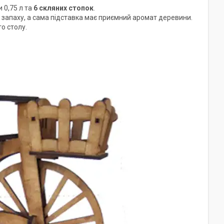
 0,75 л та
6 скляних стопок
.
є запаху, а сама підставка має приємний аромат деревини.
о столу.