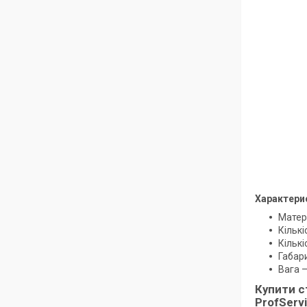
Характери
Матер
Кількі
Кількі
Габар
Вага –
Купити с
ProfServ