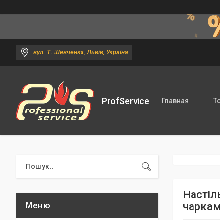
вул. Т. Шевченка, Львів, Україна
ProfService
Главная
Т
Настіл
чаркам