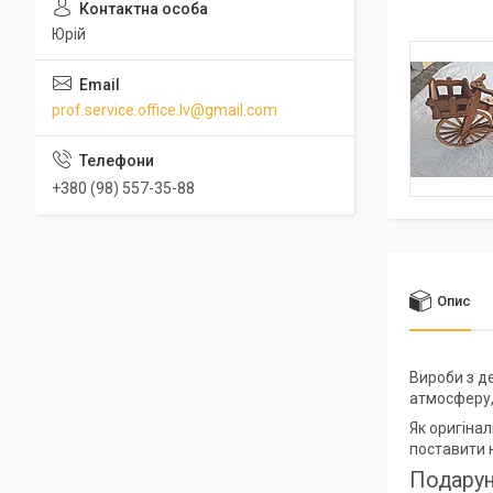
Юрій
prof.service.office.lv@gmail.com
+380 (98) 557-35-88
Опис
Вироби з д
атмосферу,
Як оригіна
поставити н
Подарун