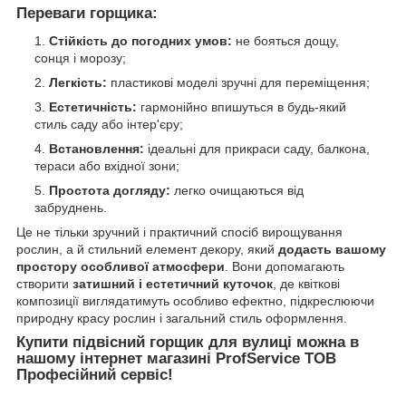
Переваги горщика:
Стійкість до погодних умов:
не бояться дощу,
сонця і морозу;
Легкість:
пластикові моделі зручні для переміщення;
Естетичність:
гармонійно впишуться в будь-який
стиль саду або інтер'єру;
Встановлення:
ідеальні для прикраси саду, балкона,
тераси або вхідної зони;
Простота догляду:
легко очищаються від
забруднень.
Це не тільки зручний і практичний спосіб вирощування
рослин, а й стильний елемент декору, який
додасть вашому
простору особливої атмосфери
. Вони допомагають
створити
затишний і естетичний куточок
, де квіткові
композиції виглядатимуть особливо ефектно, підкреслюючи
природну красу рослин і загальний стиль оформлення.
Купити підвісний горщик для вулиці можна в
нашому інтернет магазині ProfService ТОВ
Професійний сервіс!