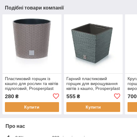
Подібні товари компанії
Пластиковий горщик із
Гарний пластиковий
Круг
кашпо для рослин та квітів
горщик для вирощування
горщ
підлоговий, Prosperplast
квітів з кашпо, Prosperplast
виро
Rato Round, 4/4,75 л
Furu Square Low, 7,5/10 л,
підл
280
555
700
₴
₴
синій
Roun
Купити
Купити
Про нас