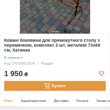
Ковані боковини для прямокутного столу з
перемичкою, комплект 2 шт, металеві 73х69
см, Хатинка
В наявності
Код: CNT00012028
Роздріб
1 950
₴
Купити
Опис
Характеристики
Доставка
Оплата
Умови п