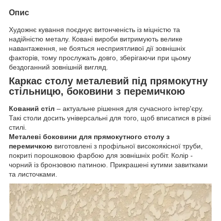
Опис
Художнє кування поєднує витонченість із міцністю та
надійністю металу. Ковані вироби витримують велике
навантаження, не бояться несприятливої дії зовнішніх
факторів, тому прослужать довго, зберігаючи при цьому
бездоганний зовнішній вигляд.
Каркас столу металевий під прямокутну
стільницю, боковини з перемичкою
Кований стіл
– актуальне рішення для сучасного інтер'єру.
Такі столи досить універсальні для того, щоб вписатися в різні
стилі.
Металеві боковини для прямокутного столу з
перемичкою
виготовлені з профільної високоякісної труби,
покриті порошковою фарбою для зовнішніх робіт. Колір -
чорний із бронзовою патиною. Прикрашені кутими завитками
та листочками.