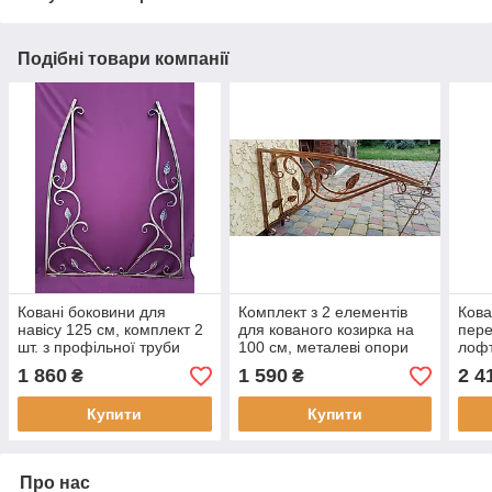
Подібні товари компанії
Ковані боковини для
Комплект з 2 елементів
Кова
навісу 125 см, комплект 2
для кованого козирка на
пере
шт. з профільної труби
100 см, металеві опори
лофт
62х122 см, Хатинка
62х99 см, Хатинка
1 860
1 590
2 4
₴
₴
Купити
Купити
Про нас