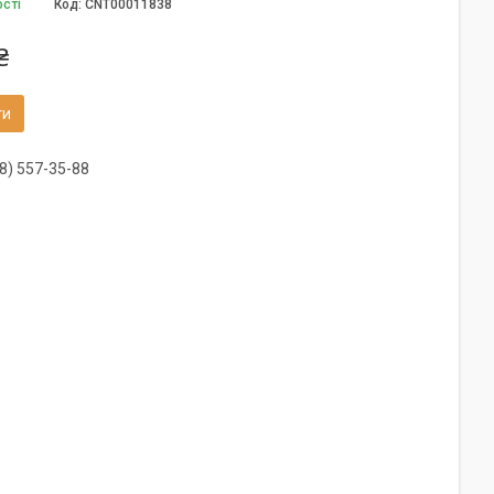
ості
Код:
CNT00011838
₴
ти
8) 557-35-88