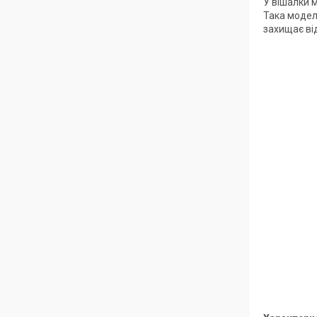
У вішалки 
Така модел
захищає від