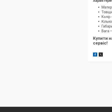
Характери
Матері
Товщи
Колір 
Кількі
Габар
Вага –
Купити н
сервіс!