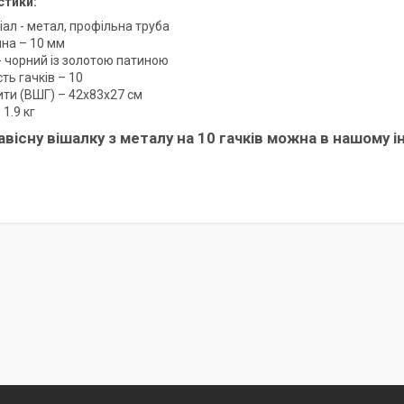
стики:
ал - метал, профільна труба
на – 10 мм
- чорний із золотою патиною
сть гачків – 10
ити (ВШГ) – 42х83х27 см
 1.9 кг
авісну вішалку з металу на 10 гачків можна в нашому 