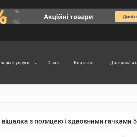
овары и услуги
О нас
Контакты
Доставка и 
 вішалка з полицею і здвоєними гачками 5 