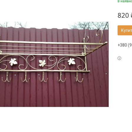
В наявн
820 
Купи
+380 (9