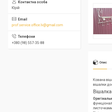
Юрій
prof.service.office.lv@gmail.com
+380 (98) 557-35-88
Опис
Кована віш
вішалки дос
Вішалка
Оригіналь
функціонал
листочками