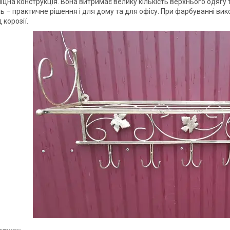
міцна конструкція. Вона витримає велику кількість верхнього одягу
ь – практичне рішення і для дому та для офісу. При фарбуванні ви
 корозії.