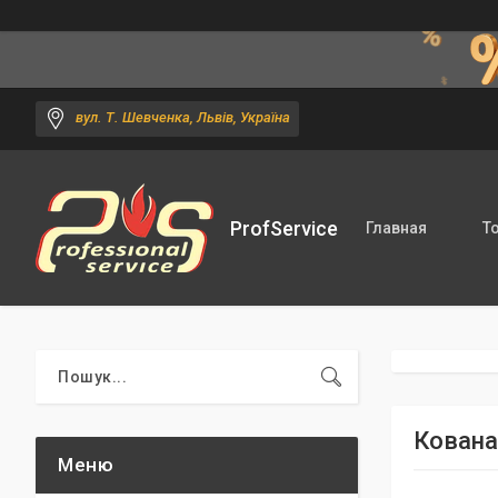
вул. Т. Шевченка, Львів, Україна
ProfService
Главная
Т
Кована