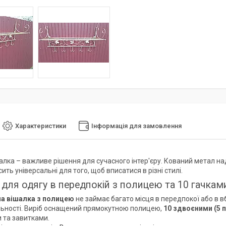
Характеристики
Інформація для замовлення
алка – важливе рішення для сучасного інтер'єру. Кований метал на
ить універсальні для того, щоб вписатися в різні стилі.
 для одягу в передпокій з полицею та 10 гачка
на вішалка з полицею
не займає багато місця в передпокої або в в
ьності. Виріб оснащений прямокутною полицею,
10 здвоєними (5 п
 та завитками.