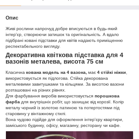
Опис
Живі рослини напрочуд добре вписуються в будь-який
інтер'єр, створюючи затишок та оригінальність. А вдало
підібрані ковані підставки для квітів надають приміщенню
респектабельного вигляду.
Декоративна квіткова підставка для 4
вазонів металева, висота 75 см
Класична
кована модель
на 4 вазона,
має
4 стійкі ніжки
,
використовується як підлогова. Стійка декорована
металевими завитушками та кільцями. За висотою вазони
розташовані на різних рівнях.
Для фарбування виробів використовується
порошкова
фарба
для внутрішніх робіт, що захищає від корозії. Колір
металу чорний із золотою патиною та потертостями під
старовину у вінтажному стилі.
Вона чудово підійде для оформлення інтер'єру квартири,
заміського будинку, офісу, магазину, ресторану чи кафе.