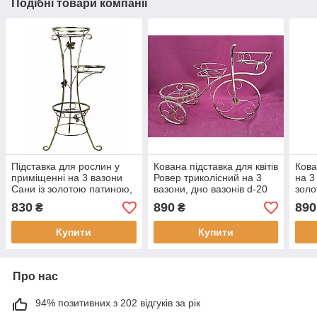
Подібні товари компанії
Підставка для рослин у
Кована підставка для квітів
Кова
приміщенні на 3 вазони
Ровер триколісний на 3
на 3
Сани із золотою патиною,
вазони, дно вазонів d-20
золо
дно вазону d-20 см,
см, d-15 см, Хатинка
вазо
830
890
890
₴
₴
Хатинка
Купити
Купити
Про нас
94% позитивних з 202 відгуків за рік