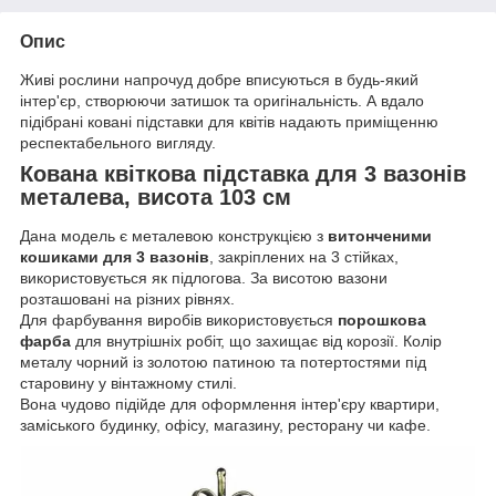
Опис
Живі рослини напрочуд добре вписуються в будь-який
інтер'єр, створюючи затишок та оригінальність. А вдало
підібрані ковані підставки для квітів надають приміщенню
респектабельного вигляду.
Кована квіткова підставка для 3 вазонів
металева, висота 103 см
Дана модель є металевою конструкцією з
витонченими
кошиками для 3 вазонів
, закріплених на 3 стійках,
використовується як підлогова. За висотою вазони
розташовані на різних рівнях.
Для фарбування виробів використовується
порошкова
фарба
для внутрішніх робіт, що захищає від корозії. Колір
металу чорний із золотою патиною та потертостями під
старовину у вінтажному стилі.
Вона чудово підійде для оформлення інтер'єру квартири,
заміського будинку, офісу, магазину, ресторану чи кафе.