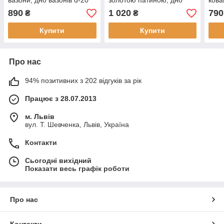
вазони, дно вазонів d-20
золотою патиною, дно
кова
см, d-15 см, Хатинка
вазону d-20 см, Хатинка
см, 
890
1 020
790
₴
₴
Купити
Купити
Про нас
94% позитивних з 202 відгуків за рік
Працює з 28.07.2013
м. Львів
вул. Т. Шевченка, Львів, Україна
Контакти
Сьогодні вихідний
Показати весь графік роботи
Про нас