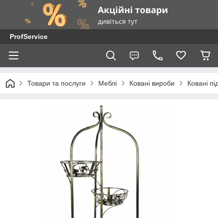
ProfService
Товари та послуги
Меблі
Ковані вироби
Ковані пі