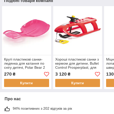
Подібні товари компанії
Круті пластикові санки-
Хороші пластикові санки з
Міцн
ледянка для катання по
кермом для дитини, Bullet
лопа
снігу дитячі, Polar Bear 2
Control Prosperplast, для
швид
Prosperplast, одномісні
прогулянок по снігу, 3,5 кг
сніг
270
3 120
130
₴
₴
Рожевий
Червоний
дитя
Купити
Купити
Про нас
94% позитивних з 202 відгуків за рік