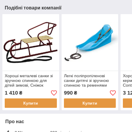
Подібні товари компанії
Хороші металеві санки зі
Легкі поліпропіленові
Хоро
зручною спинкою для
санки дитячі зі зручною
керм
дітей зимові, Сніжок
спинкою та ременями
Cont
Snower, для катання по
безпеки, Prosperplast Topo
прог
1 410
990
3 1
₴
₴
снігу, 2,8 кг Бордовий
Чер
Купити
Купити
Про нас