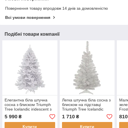
Повернення товару впродовж 14 днів за домовленістю
Всі умови повернення
Подібні товари компанії
Елегантна біла штучна
Легка штучна біла сосна з
Мале
сосна з блиском Triumph
блиском на підставці
зеле
Tree Icelandic iridescent з
Triumph Tree Icelandic
Fros
підставкою 1.20 -
iridescent для свят 0.60-
деко
5 990
1 710
810
₴
₴
Купити
Купити