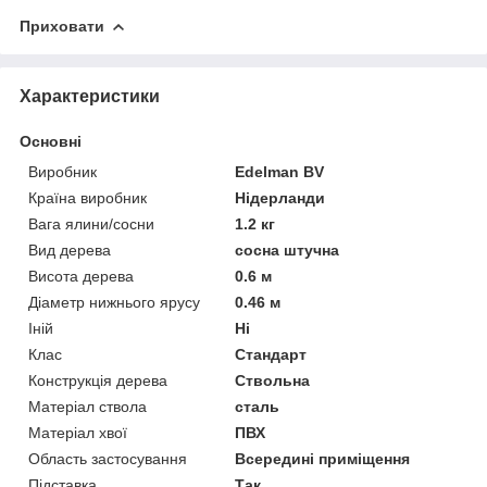
Приховати
Характеристики
Основні
Виробник
Edelman BV
Країна виробник
Нідерланди
Вага ялини/сосни
1.2 кг
Вид дерева
сосна штучна
Висота дерева
0.6 м
Діаметр нижнього ярусу
0.46 м
Іній
Ні
Клас
Стандарт
Конструкція дерева
Ствольна
Матеріал ствола
сталь
Матеріал хвої
ПВХ
Область застосування
Всередині приміщення
Підставка
Так