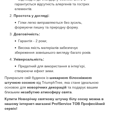
гарантується відсутність алергенів та гострих
елементів.
Простота у догляді:
Гілки легко виправляються без зусиль,
формуючи пишну та природну форму.
Довговічність:
Гарантія - 2 роки;
Висока якість матеріалів забезпечує
збереження зовнішнього вигляду багато років.
Універсальність:
Придатний для використання в інтер'єрі,
створюючи ефект зими.
Прикрасьте свій будинок із
шикарною білосніжною
штучною сосною
від TriumphTree, яка стане ідеальною
основою для
новорічних декорацій
та подарує вашим
близьким
незабутню атмосферу свята
.
Купити Новорічну святкову штучну білу сосну можна в
нашому інтернет-магазині ProfService ТОВ Професійний
сервіс!