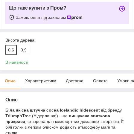
Що таке купити з Пром?
Замовлення під захистом
Висота дерева
0.6
0.9
В наявності
Опис
Характеристики
Доставка
Оплата
Умови п
Опис
Біла якісна штучна сосна Icelandic Iridescent
від бренду
TriumphTree
(Нідерланди) – це
вишукана святкова
прикраса
, створена для комфортних домашніх інтер'єрів. Її
білі голки з легким блиском додають атмосферу магії та
стилю.