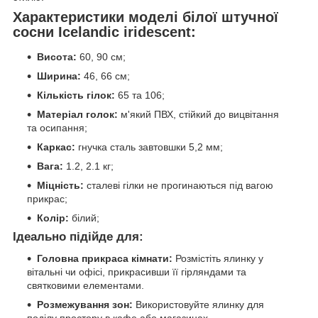
Характеристики моделі білої штучної
сосни Icelandic iridescent:
Висота:
60, 90 см;
Ширина:
46, 66 см;
Кількість гілок:
65 та 106;
Матеріал голок:
м'який ПВХ, стійкий до вицвітання
та осипання;
Каркас:
гнучка сталь завтовшки 5,2 мм;
Вага:
1.2, 2.1 кг;
Міцність:
сталеві гілки не прогинаються під вагою
прикрас;
Колір:
білий;
Ідеально підійде для:
Головна прикраса кімнати:
Розмістіть ялинку у
вітальні чи офісі, прикрасивши її гірляндами та
святковими елементами.
Розмежування зон:
Використовуйте ялинку для