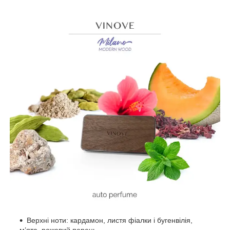
Верхні ноти: кардамон, листя фіалки і бугенвілія,