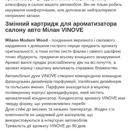
атмосферу в салоні вашого автомобіля. Він не тільки робить
керування комфортнішим, але допомагає нейтралізувати
неприємні запахи.
Змінний картридж для ароматизатора
салону авто Мілан VINOVE
Milano
Modern Wood
- поєднання виразного і сміливого
кардамона з домішком гострого перцю придають аромату
оригінальності, а тонкі нотки листя фіалки і свіжого шалфею
тонко збуджують, придаючи всьому юнацького зачарування.
Аромат ванілі придає розслаблюючу дію на всі почуття, а
аромат кориці і каштану викликають справжнє блаженство.
Автомобільні духи VINOVE створені міжнародною командою
французьких дизайнерів парфумерії, італійських дизайнерів
та польських вчених. Парфуми знаходяться в міцному
полімерному корпусі аромадифузора, який містить
ароматичний конденсатор. Конденсатор аромату VINOVE має
тверду форму, що унеможливлює перебіг.
Духи стійкі до високих та низьких температур. Жоден з їх
компонентів не шкідливий для матеріалів, що
використовуються в інтер'єрах автомобілів.
Тривалість дії аромату VINOVE до 90 днів.