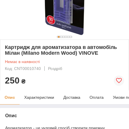
Картридж для ароматизатора в автомобіль
Мілан (Milano Modern Wood) VINOVE
Немає в наявності
Код: CNT00010740
Роздріб
250
₴
Опис
Характеристики
Доставка
Оплата
Умови п
Опис
Ароматизатор - це чудовий спосіб створити приємну