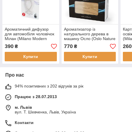
Ароматичний дифузор
Ароматизатор із
Карт
для автомобіля чоловічок
натурального дерева в
осві
Мілан (Milano Modern
машину Осло (Oslo Nature
(Mil
Wood) TVISTER VINOVE
Wood) VINOVE
VIN
390
770
260
₴
₴
Купити
Купити
Про нас
94% позитивних з 202 відгуків за рік
Працює з 28.07.2013
м. Львів
вул. Т. Шевченка, Львів, Україна
Контакти