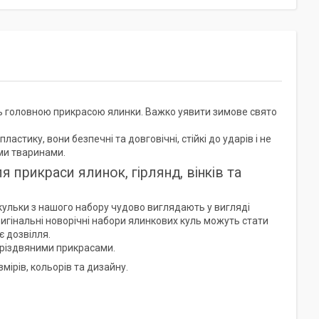
уть головною прикрасою ялинки. Важко уявити зимове свято
пластику, вони безпечні та довговічні, стійкі до ударів і не
ми тваринами.
 прикраси ялинок, гірлянд, вінків та
ульки з нашого набору чудово виглядають у вигляді
игінальні новорічні набори ялинкових куль можуть стати
є дозвілля.
и різдвяними прикрасами.
змірів, кольорів та дизайну.