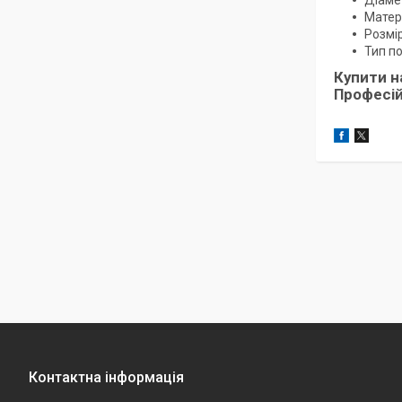
Діаме
Матер
Розмі
Тип по
Купити н
Професій