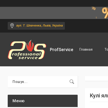
вул. Т. Шевченка, Львів, Україна
ProfService
Главная
Т
Кулі ял