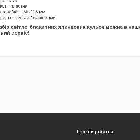
тр – 3 см
іал – пластик
р коробки – 65х125 мм
верхні - куля з блискітками
абір світло-блакитних ялинкових кульок можна в нашо
ний сервіс!
Графік роботи