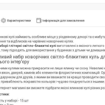
Характеристики
Інформація для замовлення
инкові кулі займають особливе місце у різдвяному декорі та є маб
ння та відблисків на чарівних новорічних кулях.
аборі глітерні світло-блакитні кулі
виготовлені з якісного легкого 
 тому підходять для використання у будинках з дітьми чи домашні
ивий набір новорічних світло-блакитних куль для
ого інтер'єру
ими кулями можна прикрасити не лише ялинку чи сосну. Невеликі к
 вікон, дверей, камінів або елементів флористичних композицій. Ор
дарунком для друзів, з якими ви вважаєте за краще проводити сво
улі приваблюють яскравістю кольорів і чудово поєднуються з іншим
тернет-магазині ви зможете підібрати якісні ялинкові кулі різних ро
стики:
сть у наборі - 15 шт