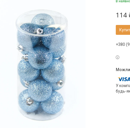
В наявн
114 
Купи
+380 (9
У компа
будь-я