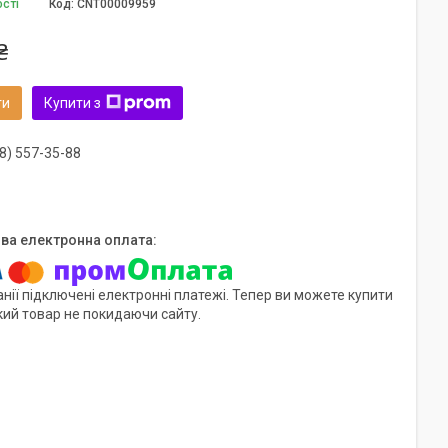
ості
Код:
CNT00009959
₴
ти
Купити з
8) 557-35-88
нії підключені електронні платежі. Тепер ви можете купити
кий товар не покидаючи сайту.