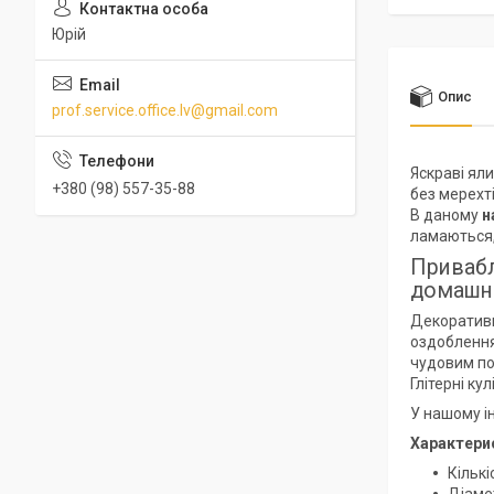
Юрій
Опис
prof.service.office.lv@gmail.com
Яскраві ял
+380 (98) 557-35-88
без мерехті
В даному
н
ламаються,
Привабл
домашнь
Декоративн
оздоблення
чудовим по
Глітерні к
У нашому ін
Характери
Кількі