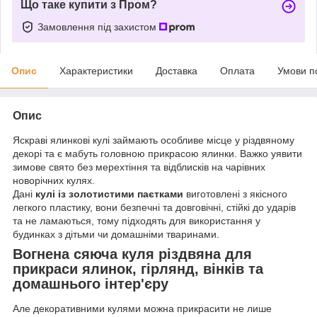
Що таке купити з Пром?
Замовлення під захистом
Опис
Характеристики
Доставка
Оплата
Умови п
Опис
Яскраві ялинкові кулі займають особливе місце у різдвяному
декорі та є мабуть головною прикрасою ялинки. Важко уявити
зимове свято без мерехтіння та відблисків на чарівних
новорічних кулях.
Дані
кулі із золотистими паєтками
виготовлені з якісного
легкого пластику, вони безпечні та довговічні, стійкі до ударів
та не ламаються, тому підходять для використання у
будинках з дітьми чи домашніми тваринами.
Вогнена сяюча куля різдвяна для
прикраси ялинок, гірлянд, вінків та
домашнього інтер'єру
Але декоративними кулями можна прикрасити не лише