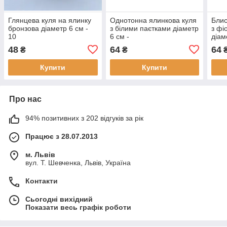
Глянцева куля на ялинку
Однотонна ялинкова куля
Блис
бронзова діаметр 6 см -
з білими паєтками діаметр
з фі
10
6 см -
діам
48
64
64
₴
₴
Купити
Купити
Про нас
94% позитивних з 202 відгуків за рік
Працює з 28.07.2013
м. Львів
вул. Т. Шевченка, Львів, Україна
Контакти
Сьогодні вихідний
Показати весь графік роботи