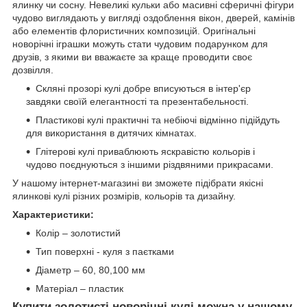
ялинку чи сосну. Невеликі кульки або масивні сферичні фігури
чудово виглядають у вигляді оздоблення вікон, дверей, камінів
або елементів флористичних композицій. Оригінальні
новорічні іграшки можуть стати чудовим подарунком для
друзів, з якими ви вважаєте за краще проводити своє
дозвілля.
Скляні прозорі кулі добре вписуються в інтер'єр
завдяки своїй елегантності та презентабельності.
Пластикові кулі практичні та небіючі відмінно підійдуть
для використання в дитячих кімнатах.
Глітерові кулі приваблюють яскравістю кольорів і
чудово поєднуються з іншими різдвяними прикрасами.
У нашому інтернет-магазині ви зможете підібрати якісні
ялинкові кулі різних розмірів, кольорів та дизайну.
Характеристики:
Колір – золотистий
Тип поверхні - куля з паєтками
Діаметр – 60, 80,100 мм
Матеріал – пластик
Купити золотисті новорічні кулі можна у нашому