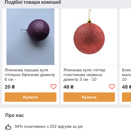
Подібні товари компанії
Ялинкова іграшка куля
Ялинкова куля гліттер
Блис
глітерна бірюзова діаметр
пластикова червона
мали
6 см -
діаметр 3 см - 10
10
20
48
48
₴
₴
Купити
Купити
Про нас
94% позитивних з 202 відгуків за рік