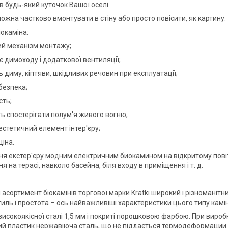
в будь-який куточок Вашої оселі.
можна частково вмонтувати в стіну або просто повісити, як картину.
іокаміна:
ий механізм монтажу;
є димоходу і додаткової вентиляції;
ть диму, кіптяви, шкідливих речовин при експлуатації;
безпека;
сть;
ть спостерігати полум'я живого вогню;
естетичний елемент інтер'єру;
ціна.
я екстер'єру модним електричним биокамином на відкритому повіт
я на терасі, навколо басейна, біля входу в приміщення і т. д.
сортимент біокамінів торгової марки Kratki широкий і різноманітний
иль і простота – ось найважливіші характеристики цього типу камін
 високоякісної сталі 1,5 мм і покриті порошковою фарбою. При виро
ий пластик нержавіюча сталь, що не піддається термодеформации 