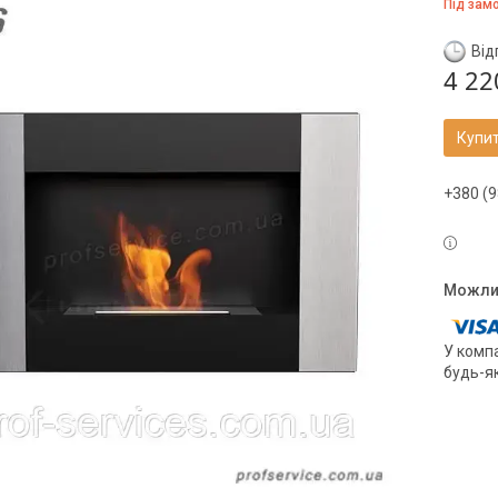
Під зам
Від
4 22
Купи
+380 (9
У компа
будь-я