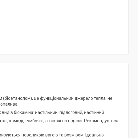
ом (біоетанолом), це функціональний джерело тепла, не
іопалива.
идів біокаміна: настільний, підлоговий, настінний.
толі, комоді, тумбочці, а також на підлозі. Рекомендується
ктеризуються невеликою вагою та розміром. Ідеально