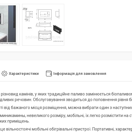
Характеристики
Інформація для замовлення
 різновид камінів, у яких традиційне паливо замінюється біопалив
ідливих речовин. Обслуговування зводиться до поповнення рівня б
і від бажаного місця розміщення, можна вибрати один з наступних в
 миникамины, невеликого розміру, мобільні, їх легко розмістити на с
ких приміщень.
 це вільностоячі мобільні обігрівальні пристрої. Портативні, хара