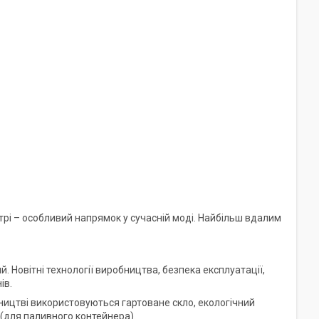
рі – особливий напрямок у сучасній моді. Найбільш вдалим
. Новітні технології виробництва, безпека експлуатації,
ів.
бництві використовуються гартоване скло, екологічний
(для паливного контейнера).