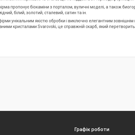
фірма пропонує біокаміни з порталом, вуличні моделі, а також биого
мідний, білий, золотий, сталевий, сатин та ін.
 фірми унікальним якістю обробки і виключно елегантним зовнішні
аними кристалами Svarovski, це справжній скарб, який перетворить 
Графік роботи