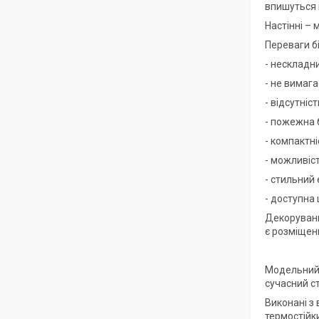
впишуться 
Настінні – 
Переваги б
- нескладн
- не вимага
- відсутніс
- пожежна 
- компактні
- можливіс
- стильний 
- доступна 
Декоруванн
є розміщенн
Модельний а
сучасний ст
Виконані з
термостійк