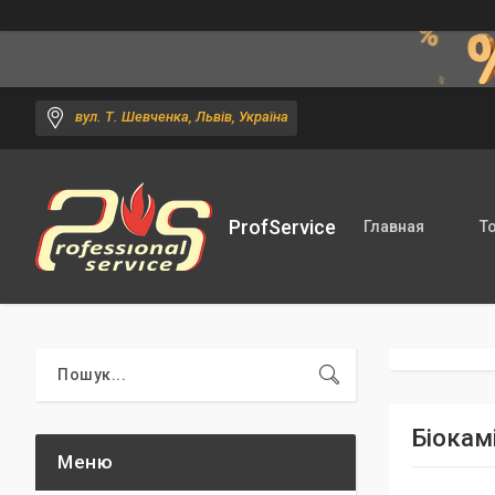
вул. Т. Шевченка, Львів, Україна
ProfService
Главная
Т
Біокам