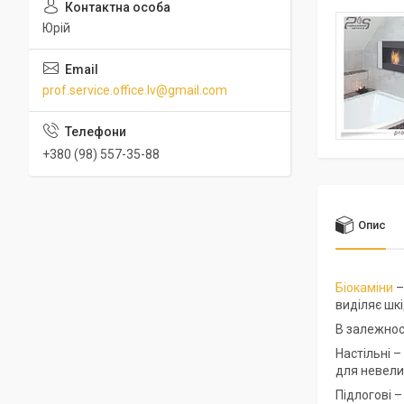
Юрій
prof.service.office.lv@gmail.com
+380 (98) 557-35-88
Опис
Біокаміни
–
виділяє шк
В залежност
Настільні –
для невели
Підлогові –