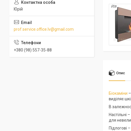
Юрій
prof.service.office.lv@gmail.com
+380 (98) 557-35-88
Опис
Біокаміни
–
виділяє шк
В залежност
Настільні –
для невели
Підлогові –