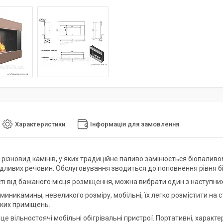
Характеристики
Інформація для замовлення
 різновид камінів, у яких традиційне паливо замінюється біопалив
ідливих речовин. Обслуговування зводиться до поповнення рівня б
і від бажаного місця розміщення, можна вибрати один з наступних в
 миникамины, невеликого розміру, мобільні, їх легко розмістити на с
ких приміщень.
 це вільностоячі мобільні обігрівальні пристрої. Портативні, хара