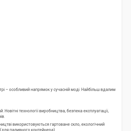
рі – особливий напрямок у сучасній моді. Найбільш вдалим
. Новітні технології виробництва, безпека експлуатації,
ів.
бництві використовуються гартоване скло, екологічний
(для паливного контейнера).