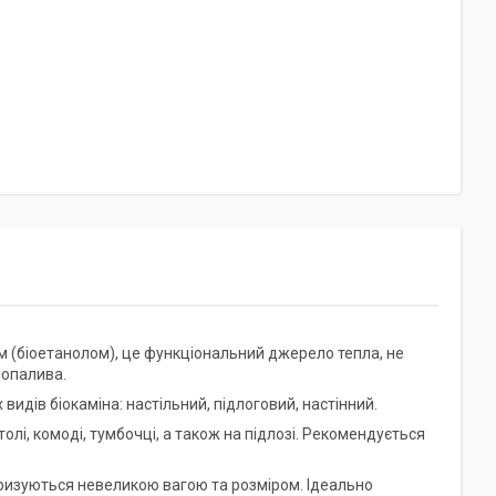
ом (біоетанолом), це функціональний джерело тепла, не
іопалива.
идів біокаміна: настільний, підлоговий, настінний.
толі, комоді, тумбочці, а також на підлозі. Рекомендується
ктеризуються невеликою вагою та розміром. Ідеально