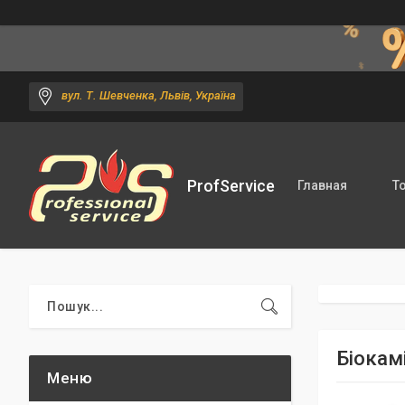
вул. Т. Шевченка, Львів, Україна
ProfService
Главная
Т
Біокам