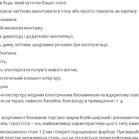
в будь-який куточок Вашої оселі.
можна частково вмонтувати в стіну або просто повісити, як картину.
іокаміна:
ий механізм монтажу;
є димоходу і додаткової вентиляції;
ть диму, кіптяви, шкідливих речовин при експлуатації;
безпека;
сть;
ть спостерігати полум'я живого вогню;
естетичний елемент інтер'єру;
ціна.
я екстер'єру модним електричним биокамином на відкритому повіт
я на терасі, навколо басейна, біля входу в приміщення і т. д.
сортимент біокамінів торгової марки Kratki широкий і різноманітний
иль і простота – ось найважливіші характеристики цього типу камін
 високоякісної сталі 1,5 мм і покриті порошковою фарбою. При виро
ий пластик нержавіюча сталь, що не піддається термодеформации 