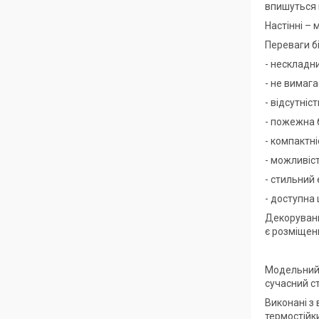
впишуться 
Настінні – 
Переваги б
- нескладн
- не вимага
- відсутніс
- пожежна 
- компактні
- можливіс
- стильний 
- доступна 
Декоруванн
є розміщенн
Модельний а
сучасний ст
Виконані з
термостійк