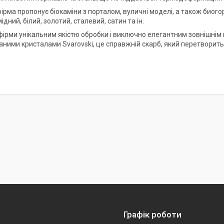
фірма пропонує біокаміни з порталом, вуличні моделі, а також биого
мідний, білий, золотий, сталевий, сатин та ін.
 фірми унікальним якістю обробки і виключно елегантним зовнішні
аними кристалами Svarovski, це справжній скарб, який перетворить 
Графік роботи