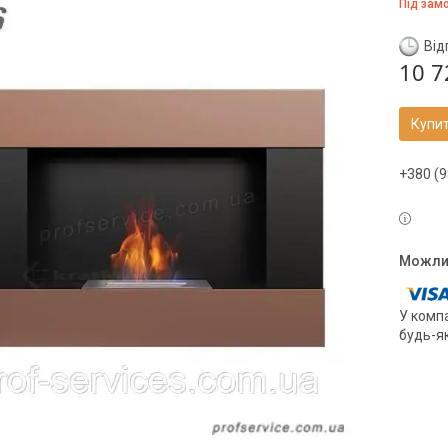
Під зам
Від
10 7
Купи
+380 (9
У компа
будь-я