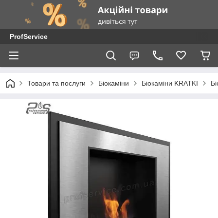
ProfService
Товари та послуги
Біокаміни
Біокаміни KRATKI
Бі