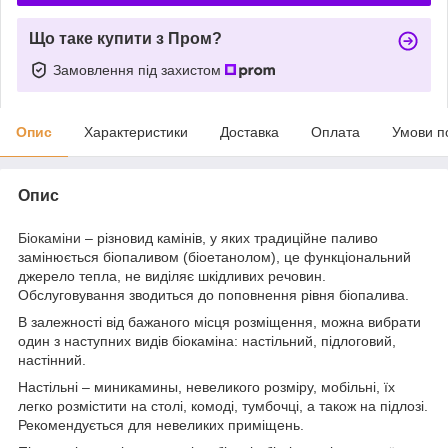
Що таке купити з Пром?
Замовлення під захистом
Опис
Характеристики
Доставка
Оплата
Умови п
Опис
Біокаміни
– різновид камінів, у яких традиційне паливо
замінюється біопаливом (біоетанолом), це функціональний
джерело тепла, не виділяє шкідливих речовин.
Обслуговування зводиться до поповнення рівня біопалива.
В залежності від бажаного місця розміщення, можна вибрати
один з наступних видів біокаміна: настільний, підлоговий,
настінний.
Настільні – миникамины, невеликого розміру, мобільні, їх
легко розмістити на столі, комоді, тумбочці, а також на підлозі.
Рекомендується для невеликих приміщень.