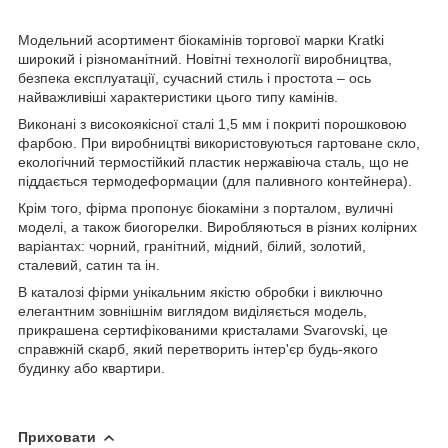
Модельний асортимент біокамінів торгової марки Kratki
широкий і різноманітний. Новітні технології виробництва,
безпека експлуатації, сучасний стиль і простота – ось
найважливіші характеристики цього типу камінів.
Виконані з високоякісної сталі 1,5 мм і покриті порошковою
фарбою. При виробництві використовуються гартоване скло,
екологічний термостійкий пластик нержавіюча сталь, що не
піддається термодеформации (для паливного контейнера).
Крім того, фірма пропонує біокаміни з порталом, вуличні
моделі, а також биогорелки. Виробляються в різних колірних
варіантах: чорний, гранітний, мідний, білий, золотий,
сталевий, сатин та ін.
В каталозі фірми унікальним якістю обробки і виключно
елегантним зовнішнім виглядом виділяється модель,
прикрашена сертифікованими кристалами Svarovski, це
справжній скарб, який перетворить інтер'єр будь-якого
будинку або квартири.
Приховати