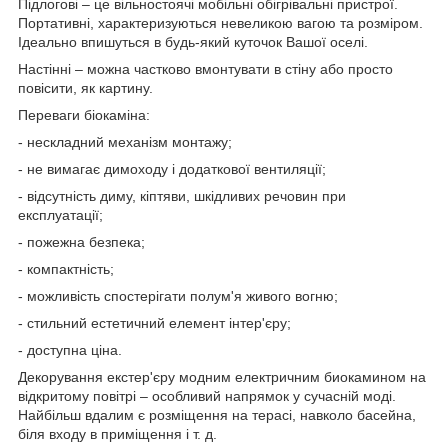
Підлогові – це вільностоячі мобільні обігрівальні пристрої.
Портативні, характеризуються невеликою вагою та розміром.
Ідеально впишуться в будь-який куточок Вашої оселі.
Настінні – можна частково вмонтувати в стіну або просто
повісити, як картину.
Переваги біокаміна:
- нескладний механізм монтажу;
- не вимагає димоходу і додаткової вентиляції;
- відсутність диму, кіптяви, шкідливих речовин при
експлуатації;
- пожежна безпека;
- компактність;
- можливість спостерігати полум'я живого вогню;
- стильний естетичний елемент інтер'єру;
- доступна ціна.
Декорування екстер'єру модним електричним биокамином на
відкритому повітрі – особливий напрямок у сучасній моді.
Найбільш вдалим є розміщення на терасі, навколо басейна,
біля входу в приміщення і т. д.