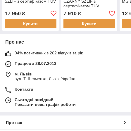
SZLIF з сертифікатом TUV
CZARNY SZLIF з
MG з
сертифікатом TUV
17 950
7 910
12 
₴
₴
Купити
Купити
Про нас
94% позитивних з 202 відгуків за рік
Працює з 28.07.2013
м. Львів
вул. Т. Шевченка, Львів, Україна
Контакти
Сьогодні вихідний
Показати весь графік роботи
Про нас