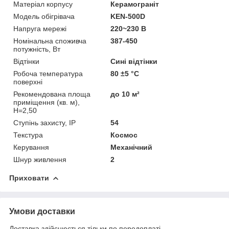
Матеріал корпусу
Керамограніт
Модель обігрівача
KEN-500D
Напруга мережі
220~230 В
Номінальна споживча
387-450
потужність, Вт
Відтінки
Сині відтінки
Робоча температура
80 ±5 °С
поверхні
Рекомендована площа
до 10 м²
приміщення (кв. м),
H=2,50
Ступінь захисту, IP
54
Текстура
Космос
Керування
Механічний
Шнур живлення
2
Приховати
Умови доставки
Доставка здійснюється тільки по передоплаті.