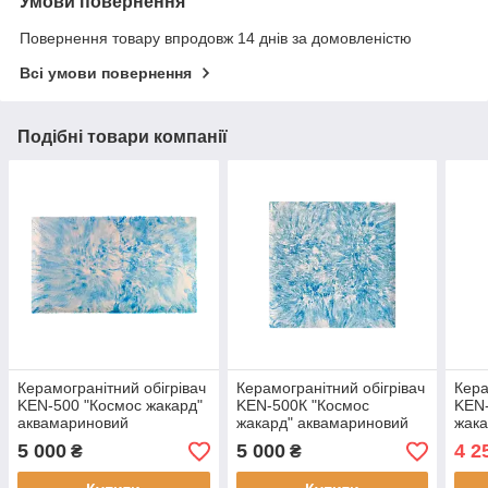
Умови повернення
Повернення товару впродовж 14 днів за домовленістю
Всі умови повернення
Подібні товари компанії
Керамогранітний обігрівач
Керамогранітний обігрівач
Кера
KEN-500 "Космос жакард"
KEN-500К "Космос
KEN-
аквамариновий
жакард" аквамариновий
жака
5 000
5 000
4 2
₴
₴