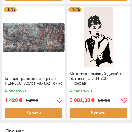
–15%
–15%
Металокерамічний дизайн-
Керамогранітний обігрівач
обігрівач UDEN-700
KEN-600 "Холст жакард" онікс
"Тіффані"
В наявності
В наявності
4 420
5 081,30
₴
₴
5 200 ₴
5 978 ₴
Купити
Купити
Про нас