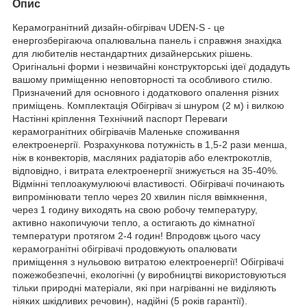
Опис
Керамогранітний дизайн-обігрівач UDEN-S - це
енергозберігаюча опалювальна панель і справжня знахідка
для любителів нестандартних дизайнерських рішень.
Оригінальні форми і незвичайні конструкторські ідеї додадуть
вашому приміщенню неповторності та особливого стилю.
Призначений для основного і додаткового опалення різних
приміщень. Комплектація Обігрівач зі шнуром (2 м) і вилкою
Настінні кріплення Технічний паспорт Переваги
керамогранітних обігрівачів Маленьке споживання
електроенергії. Розрахункова потужність в 1,5-2 рази менша,
ніж в конвекторів, масляних радіаторів або електрокотлів,
відповідно, і витрата електроенергії знижується на 35-40%.
Відмінні теплоакумулюючі властивості. Обігрівачі починають
випромінювати тепло через 20 хвилин після ввімкнення,
через 1 годину виходять на свою робочу температуру,
активно накопичуючи тепло, а остигають до кімнатної
температури протягом 2-4 годин! Впродовж цього часу
керамогранітні обігрівачі
продовжують опалювати
приміщення з нульовою витратою електроенергії! Обігрівачі
пожежобезпечні, екологічні (у виробництві використовуються
тільки природні матеріали, які при нагріванні не виділяють
ніяких шкідливих речовин), надійні (5 років гарантії).