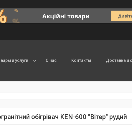
овары и услуги
О нас
Контакты
Доставка и 
ранітний обігрівач KEN-600 "Вітер" рудий