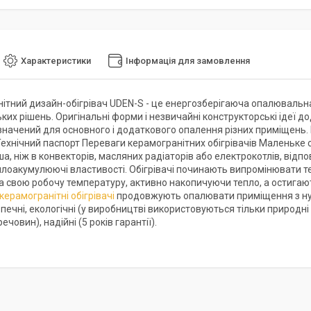
Характеристики
Інформація для замовлення
ітний дизайн-обігрівач UDEN-S - це енергозберігаюча опалювальна
ких рішень. Оригінальні форми і незвичайні конструкторські ідеї
начений для основного і додаткового опалення різних приміщень. К
Технічний паспорт Переваги керамогранітних обігрівачів Маленьке 
а, ніж в конвекторів, масляних радіаторів або електрокотлів, відпо
еплоакумулюючі властивості. Обігрівачі починають випромінювати те
а свою робочу температуру, активно накопичуючи тепло, а остигаю
керамогранітні обігрівачі
продовжують опалювати приміщення з нул
чні, екологічні (у виробництві використовуються тільки природні м
ечовин), надійні (5 років гарантії).