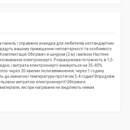
 панель і справжня знахідка для любителів нестандартних
 додадуть вашому приміщенню неповторності та особливого
омплектація Обігрівач зі шнуром (2 м) і вилкою Настінні
споживання електроенергії. Розрахункова потужність в 1,5-
відно, і витрата електроенергії знижується на 35-40%.
пло через 20 хвилин після ввімкнення, через 1 годину
ть до кімнатної температури протягом 2-4 годин! Впродовж
ьовою витратою електроенергії! Обігрівачі
атеріали, які при нагріванні не виділяють ніяких