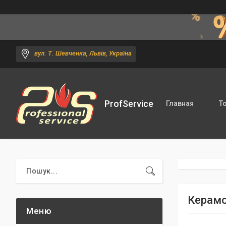
вул. Т. Шевченка, Львів, Україна
ProfService
Главная
Т
Керамог