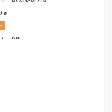
ості
Код:
2282KM6ARTvt323
0 ₴
ти
8) 557-35-88