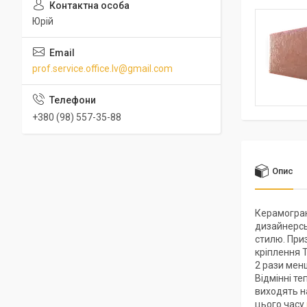
Юрій
prof.service.office.lv@gmail.com
+380 (98) 557-35-88
Опис
Керамогран
дизайнерсь
стилю. Приз
кріплення 
2 рази менш
Відмінні т
виходять н
цього часу