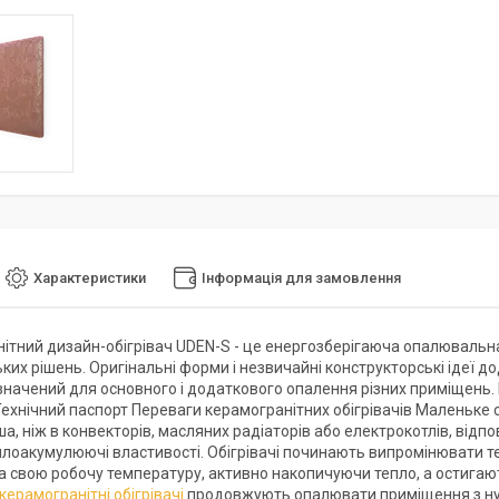
Характеристики
Інформація для замовлення
ітний дизайн-обігрівач UDEN-S - це енергозберігаюча опалювальна
ких рішень. Оригінальні форми і незвичайні конструкторські ідеї
начений для основного і додаткового опалення різних приміщень. К
Технічний паспорт Переваги керамогранітних обігрівачів Маленьке 
а, ніж в конвекторів, масляних радіаторів або електрокотлів, відпо
еплоакумулюючі властивості. Обігрівачі починають випромінювати те
а свою робочу температуру, активно накопичуючи тепло, а остигаю
керамогранітні обігрівачі
продовжують опалювати приміщення з нул