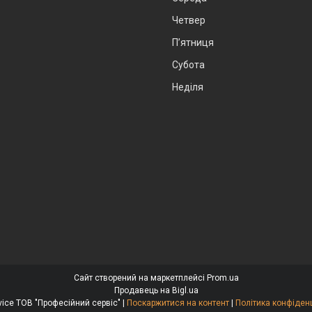
Четвер
Пʼятниця
Субота
Неділя
Сайт створений на маркетплейсі
Prom.ua
Продавець на Bigl.ua
ProfService ТОВ "Професійний сервіс" |
Поскаржитися на контент
|
Політика конфіден