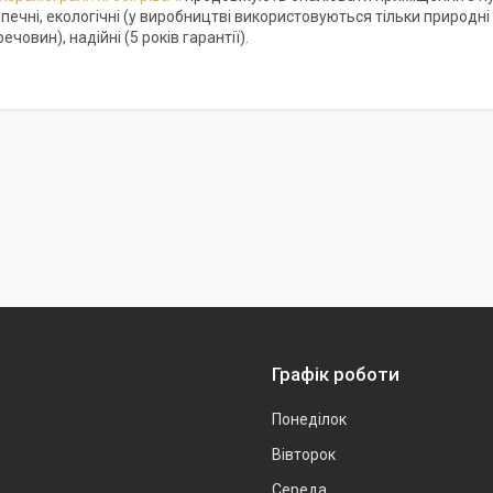
чні, екологічні (у виробництві використовуються тільки природні м
ечовин), надійні (5 років гарантії).
Графік роботи
Понеділок
Вівторок
Середа