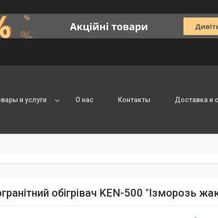
овары и услуги
О нас
Контакты
Доставка и 
гранітний обігрівач KEN-500 "Ізморозь ж