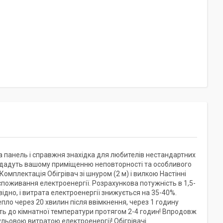
 панель і справжня знахідка для любителів нестандартних
 додадуть вашому приміщенню неповторності та особливого
омплектація Обігрівач зі шнуром (2 м) і вилкою Настінні
споживання електроенергії. Розрахункова потужність в 1,5-
відно, і витрата електроенергії знижується на 35-40%.
пло через 20 хвилин після ввімкнення, через 1 годину
ть до кімнатної температури протягом 2-4 годин! Впродовж
ьовою витратою електроенергії! Обігрівачі