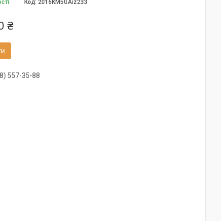
ості
Код:
2016KM5GAiz233
0 ₴
ти
8) 557-35-88