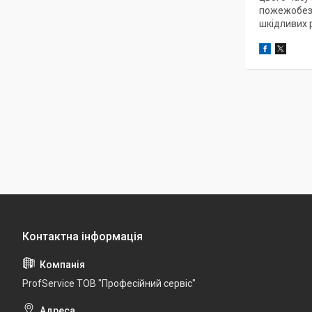
пожежобезпе
шкідливих р
ProfService ТОВ "Професійний сервіс"