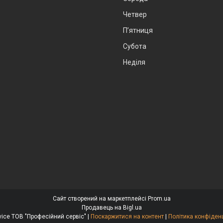
Четвер
Пʼятниця
Субота
Неділя
Сайт створений на маркетплейсі
Prom.ua
Продавець на Bigl.ua
ProfService ТОВ "Професійний сервіс" |
Поскаржитися на контент
|
Політика конфіден