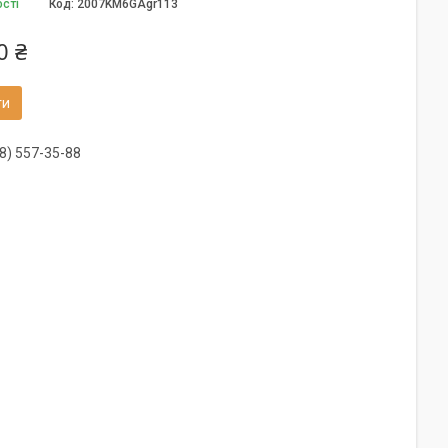
ості
Код:
2007KM6GAgr113
0 ₴
ти
8) 557-35-88