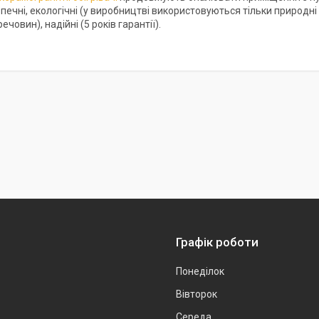
чні, екологічні (у виробництві використовуються тільки природні м
ечовин), надійні (5 років гарантії).
Графік роботи
Понеділок
Вівторок
Середа