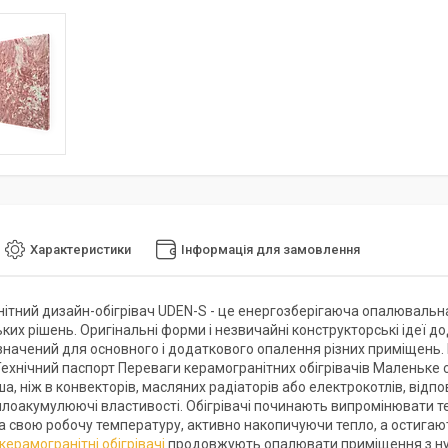
Характеристики
Інформація для замовлення
ітний дизайн-обігрівач UDEN-S - це енергозберігаюча опалювальна
ких рішень. Оригінальні форми і незвичайні конструкторські ідеї
начений для основного і додаткового опалення різних приміщень. К
Технічний паспорт Переваги керамогранітних обігрівачів Маленьке 
а, ніж в конвекторів, масляних радіаторів або електрокотлів, відпо
еплоакумулюючі властивості. Обігрівачі починають випромінювати те
а свою робочу температуру, активно накопичуючи тепло, а остигаю
керамогранітні обігрівачі
продовжують опалювати приміщення з нул