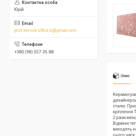
Юрій
prof.service.office.lv@gmail.com
+380 (98) 557-35-88
Опис
Керамогран
дизайнерсь
стилю. Приз
кріплення 
2 рази менш
Відмінні т
виходять н
цього часу