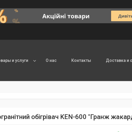
овары и услуги
О нас
Контакты
Доставка и 
гранітний обігрівач KEN-600 "Гранж жакар