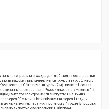
 панель і справжня знахідка для любителів нестандартних
 додадуть вашому приміщенню неповторності та особливого
омплектація Обігрівач зі шнуром (2 м) і вилкою Настінні
споживання електроенергії. Розрахункова потужність в 1,5-
відно, і витрата електроенергії знижується на 35-40%.
пло через 20 хвилин після ввімкнення, через 1 годину
ть до кімнатної температури протягом 2-4 годин! Впродовж
ьовою витратою електроенергії! Обігрівачі