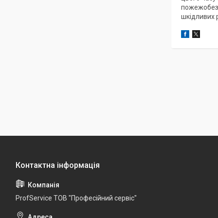
пожежобезпе
шкідливих р
ProfService ТОВ "Професійний сервіс"