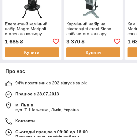
Елегантний камінний
Кармінний набір на
Камі
набір Magro Maripoli
підставці зі сталі Siena
Mari
сталевого кольору —
сріблястого кольору —
сово
щітка, совок, щипці та
щітка, совок, щипці та
1 685
3 370
1 6
₴
₴
корчга
корчерга
Купити
Купити
Про нас
94% позитивних з 202 відгуків за рік
Працює з 28.07.2013
м. Львів
вул. Т. Шевченка, Львів, Україна
Контакти
Сьогодні працює з 09:00 до 18:00
Показати весь графік роботи