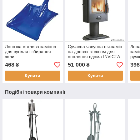
Лопатка сталева камінна
Сучасна чавунна піч-камін
Лопа
для вугілля і збирання
на дровах зі склом для
камі
золи
опалення вдома INVICTA
руч
MESNIL антрацит — 8 кВт
468
51 000
398
₴
₴
Купити
Купити
Подібні товари компанії