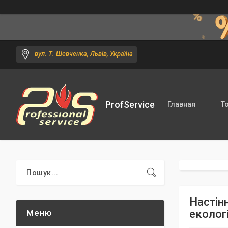
вул. Т. Шевченка, Львів, Україна
ProfService
Главная
Т
Настін
еколог