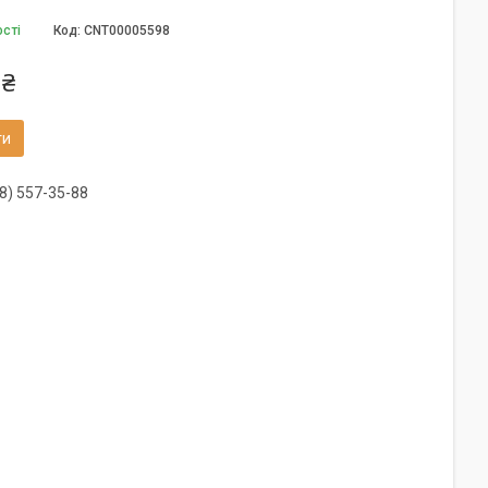
ості
Код:
CNT00005598
 ₴
ти
8) 557-35-88