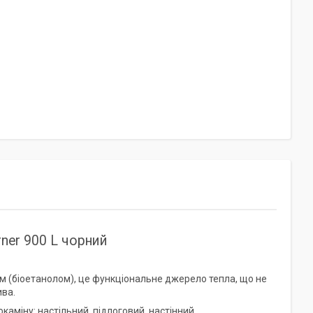
ner 900 L чорний
ом (біоетанолом), це функціональне джерело тепла, що не
ива.
аміну: настільний, підлоговий, настінний.