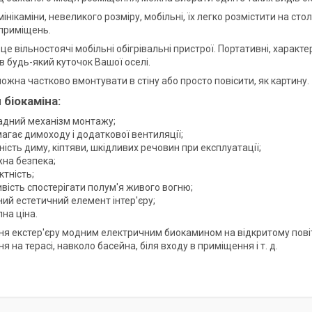
 мінікаміни, невеликого розміру, мобільні, їх легко розмістити на сто
приміщень.
 це вільностоячі мобільні обігрівальні пристрої. Портативні, хара
в будь-який куточок Вашої оселі.
можна частково вмонтувати в стіну або просто повісити, як картину.
 біокаміна:
адний механізм монтажу;
агає димоходу і додаткової вентиляції;
ність диму, кіптяви, шкідливих речовин при експлуатації;
на безпека;
тність;
вість спостерігати полум'я живого вогню;
ий естетичний елемент інтер'єру;
на ціна.
я екстер'єру модним електричним биокамином на відкритому повіт
я на терасі, навколо басейна, біля входу в приміщення і т. д.