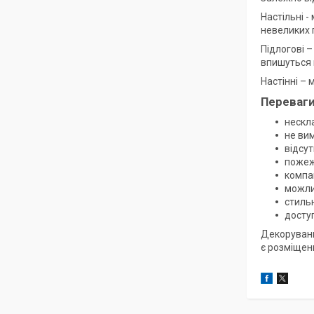
Настільні -
невеликих 
Підлогові –
впишуться 
Настінні – 
Переваги
нескл
не вим
відсут
пожеж
компак
можли
стильн
доступ
Декоруванн
є розміщенн