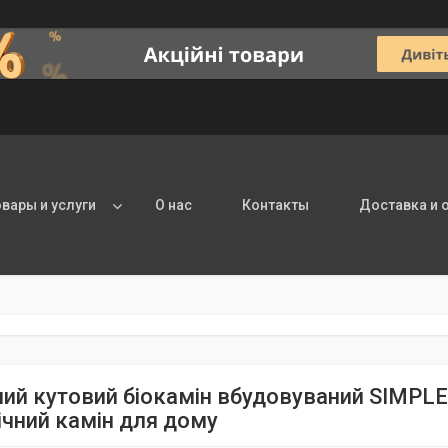
овары и услуги
О нас
Контакты
Доставка и 
ний кутовий біокамін вбудовуваний SIMPLE 
ічний камін для дому