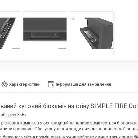
Характеристики
Інформація для замовлення
ваний кутовий біокамін на стіну SIMPLE FIRE Cor
обігріву 3кВт
- різновид камінів, в яких традиційне паливо замінюється біопалив
ідливих речовин. Обслуговування зводиться до поповнення біопал
 бажаного місця розміщення, можна вибрати один з таких видів біок