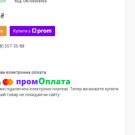
ості
Код:
CNT00004956
 ₴
ти
Купити з
8) 557-35-88
нії підключені електронні платежі. Тепер ви можете купити
кий товар не покидаючи сайту.