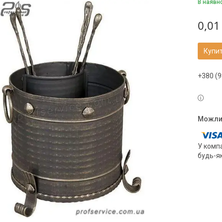
В наявн
0,01
Купи
+380 (9
У компа
будь-я