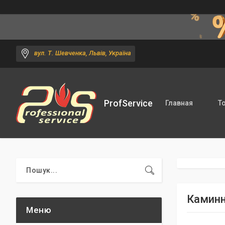
вул. Т. Шевченка, Львів, Україна
ProfService
Главная
Т
Каминн