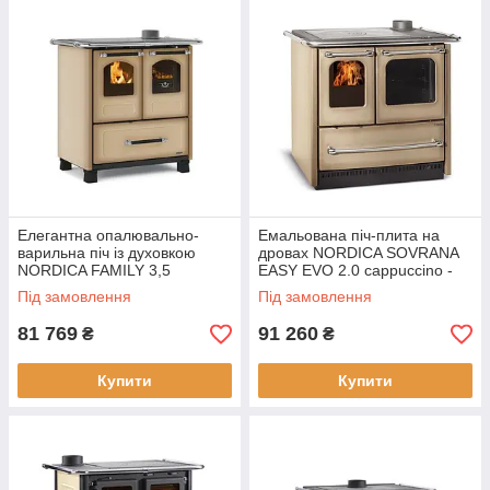
Елегантна опалювально-
Емальована піч-плита на
варильна піч із духовкою
дровах NORDICA SOVRANA
NORDICA FAMILY 3,5
EASY EVO 2.0 cappuccino -
cappuccino — 6,5 кВт
7,5 кВт
Під замовлення
Під замовлення
81 769
91 260
₴
₴
Купити
Купити