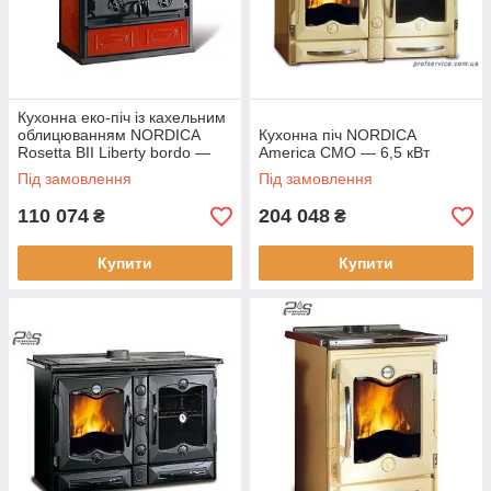
Кухонна еко-піч із кахельним
облицюванням NORDICA
Кухонна піч NORDICA
Rosetta BII Liberty bordo —
America CMO — 6,5 кВт
7,2 кВт
Під замовлення
Під замовлення
110 074
204 048
₴
₴
Купити
Купити