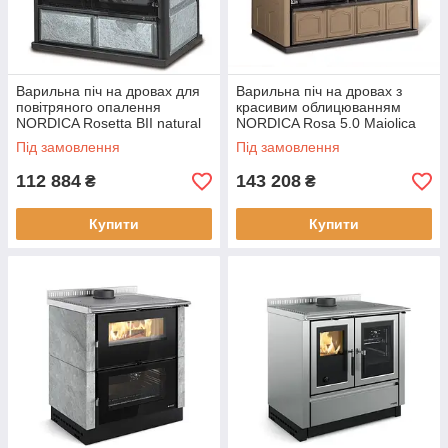
Варильна піч на дровах для
Варильна піч на дровах з
повітряного опалення
красивим облицюванням
NORDICA Rosetta BII natural
NORDICA Rosa 5.0 Maiolica
stone — 7,2 кВт
tortora — 8,8 кВт
Під замовлення
Під замовлення
112 884
143 208
₴
₴
Купити
Купити