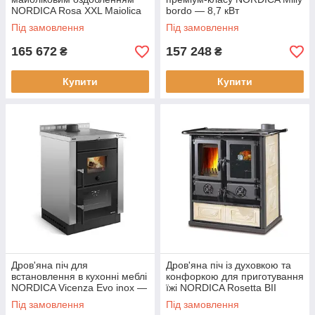
NORDICA Rosa XXL Maiolica
bordo — 8,7 кВт
bordo — 8,5 кВт
Під замовлення
Під замовлення
165 672
157 248
₴
₴
Купити
Купити
Дров'яна піч для
Дров'яна піч із духовкою та
встановлення в кухонні меблі
конфоркою для приготування
NORDICA Vicenza Evo inox —
їжі NORDICA Rosetta BII
6 кВт
Liberty panna — 7,2 кВт
Під замовлення
Під замовлення