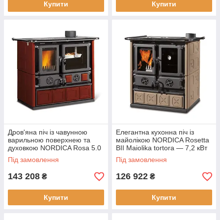
Купити
Купити
Дров'яна піч із чавунною
Елегантна кухонна піч із
варильною поверхнею та
майолікою NORDICA Rosetta
духовкою NORDICA Rosa 5.0
BII Maiolika tortora — 7,2 кВт
Maiolica bordo — 8,8 кВт
Під замовлення
Під замовлення
143 208
126 922
₴
₴
Купити
Купити