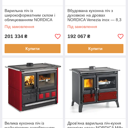
Варильна піч із
Вбудована кухонна піч з
широкоформатним склом і
духовкою на дровах
облицюванням NORDICA
NORDICA Venezia inox — 8,3
Verona XXL natural stone — 7
кВт
Під замовлення
Під замовлення
кВт
201 334
192 067
₴
₴
Купити
Купити
Велика кухонна піч із
Дров'яна варильна піч-кухня
майоліковим оздобленням
преміум-класу NORDICA Milly