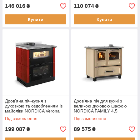
146 016
110 074
₴
₴
Купити
Купити
Дров'яна піч-кухня з
Дров'яна піч для кухні з
духовкою та оздобленням із
великою духовою шафою
майоліки NORDICA Verona
NORDICA FAMILY 4,5
XXL Maiolica bordo — 7 кВт
cappuccino — 7,5 кВт
Під замовлення
Під замовлення
199 087
89 575
₴
₴