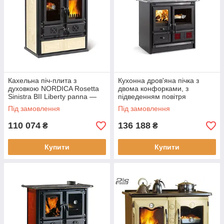
Кахельна піч-плита з
Кухонна дров'яна пічка з
духовкою NORDICA Rosetta
двома конфорками, з
Sinistra BII Liberty panna —
підведенням повітря
7,3 кВт
NORDICA Rosa L — 9,5 кВт
Під замовлення
Під замовлення
110 074
136 188
₴
₴
Купити
Купити