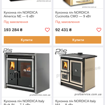
Кухонна піч NORDICA
Кухонна піч NORDICA
America NE — 6 кВт
Cucinotta CMO — 9 кВт
Під замовлення
Під замовлення
193 284
92 431
₴
₴
Купити
Купити
Кухонна піч NORDICA Italy
Кухонна піч NORDICA Italy
Built-IN — 7,1 кВт
MA — 8 кВт