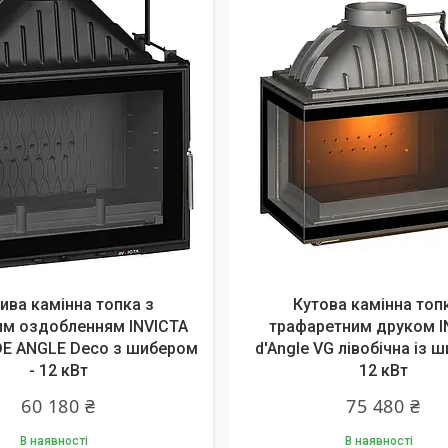
ива камінна топка з
Кутова камінна топ
им оздобленням INVICTA
трафаретним друком I
E ANGLE Deco з шибером
d'Angle VG лівобічна із 
- 12 кВт
12 кВт
60 180 ₴
75 480 ₴
В наявності
В наявності