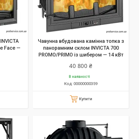
 INVICTA
Чавунна вбудована камінна топка з
e Face —
панорамним склом INVICTA 700
PROMO/PRIMO із шибером — 14 кВт
40 800 ₴
В наявності
00000000359
Купити