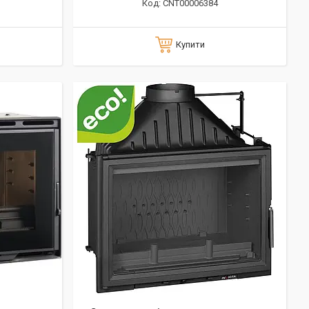
CNT00006384
Купити