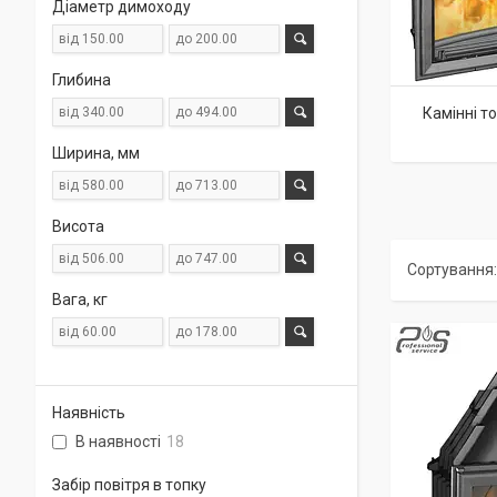
Діаметр димоходу
Глибина
Камінні т
Ширина, мм
Висота
Вага, кг
Наявність
В наявності
18
Забір повітря в топку