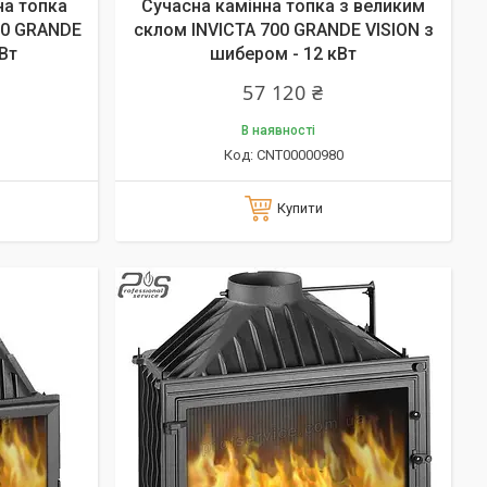
на топка
Сучасна камінна топка з великим
00 GRANDE
склом INVICTA 700 GRANDE VISION з
Вт
шибером - 12 кВт
57 120 ₴
В наявності
CNT00000980
Купити