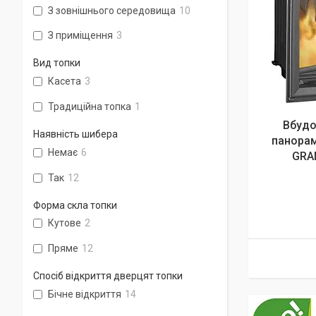
З зовнішнього середовища
10
З приміщення
3
Вид топки
Касета
3
Традиційна топка
1
Вбудо
Наявність шибера
панорам
Немає
6
GRAN
Так
12
Форма скла топки
Кутове
2
Пряме
12
Спосіб відкриття дверцят топки
Бічне відкриття
14