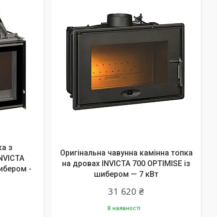
ка з
Оригінальна чавунна камінна топка
NVICTA
на дровах INVICTA 700 OPTIMISE із
шибером -
шибером — 7 кВт
31 620 ₴
В наявності