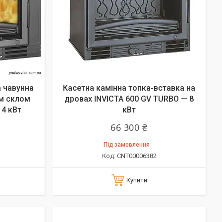
 чавунна
Касетна камінна топка-вставка на
им склом
дровах INVICTA 600 GV TURBO — 8
14 кВт
кВт
66 300 ₴
Під замовлення
CNT00006382
Купити