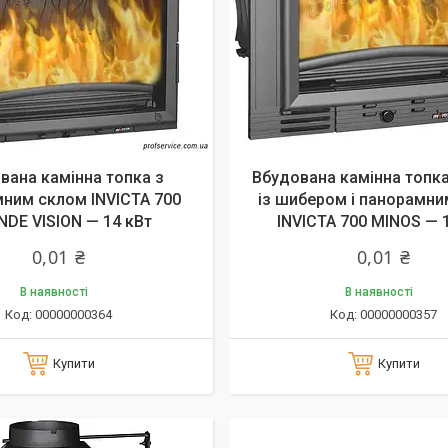
вана камінна топка з
Вбудована камінна топка
ним склом INVICTA 700
із шибером і панорамн
DE VISION — 14 кВт
INVICTA 700 MINOS — 
0,01 ₴
0,01 ₴
В наявності
В наявності
00000000364
00000000357
Купити
Купити