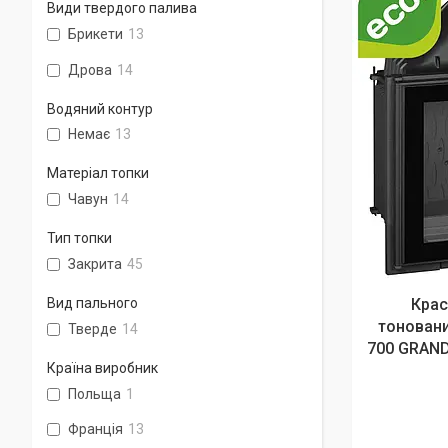
Види твердого палива
Брикети
13
Дрова
14
Водяний контур
Немає
13
Матеріал топки
Чавун
14
Тип топки
Закрита
45
Вид пального
Крас
тонован
Тверде
14
700 GRAND
Країна виробник
Польща
1
Франція
13