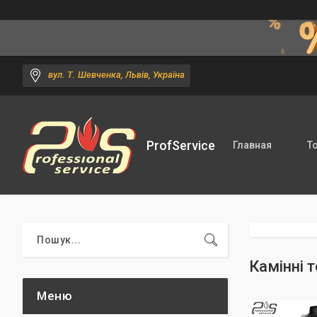
вул. Т. Шевченка, Львів, Україна
ProfService
Главная
Т
Камінні 