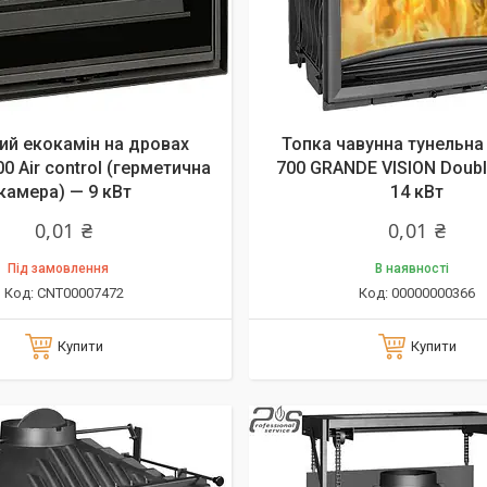
ий екокамін на дровах
Топка чавунна тунельна
00 Air control (герметична
700 GRANDE VISION Doubl
камера) — 9 кВт
14 кВт
0,01 ₴
0,01 ₴
Під замовлення
В наявності
CNT00007472
00000000366
Купити
Купити