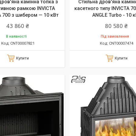
дров'яна камінна топка з
Стильна дров'яна камін
ивною рамкою INVICTA
касетного типу INVICTA 7
 700 з шибером — 10 кВт
ANGLE Turbo - 10 к
43 860 ₴
80 580 ₴
В наявності
Під замовлення
CNT00007821
CNT00007474
Купити
Купити