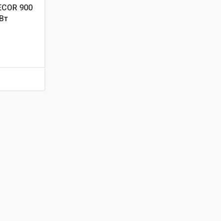
ECOR 900
Вт
8