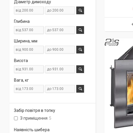
Діаметр димоходу
Глибина
Ширина, мм
Висота
Вага, кг
Забір повітря в топку
З приміщення
5
Наявність шибера