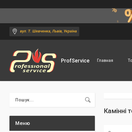
вул. Т. Шевченка, Львів, Україна
ProfService
Главная
Т
Камінні 