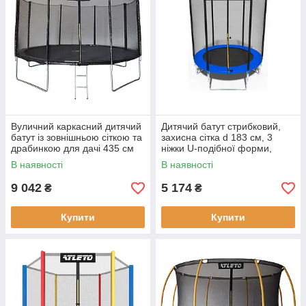
Вуличний каркасний дитячий
Дитячий батут стрибковий,
батут із зовнішньою сіткою та
захисна сітка d 183 см, 3
драбинкою для дачі 435 см
ніжки U-подібної форми,
Atleto чорний
посилена рама, до 90 кг,
В наявності
В наявності
синій
9 042
5 174
₴
₴
Купити
Купити