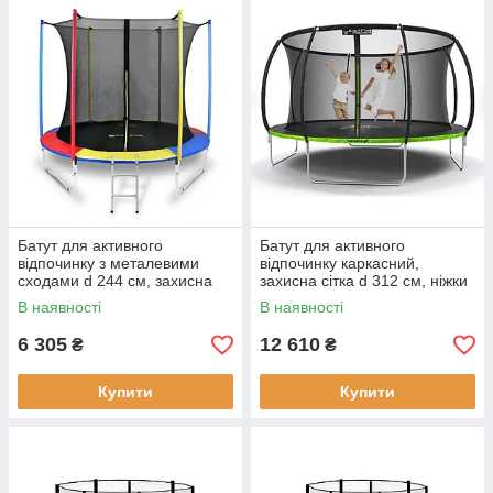
Батут для активного
Батут для активного
відпочинку з металевими
відпочинку каркасний,
сходами d 244 см, захисна
захисна сітка d 312 см, ніжки
сітка з блискавкою + 2
U-подібної форми, вага до
В наявності
В наявності
пряжки, кольоровий
150 кг, чорний
6 305
12 610
₴
₴
Купити
Купити