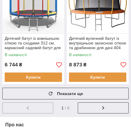
Дитячий батут із зовнішньою
Дитячий вуличний батут із
сіткою та сходами 312 см,
внутрішньою захисною сіткою
каркасний садовий батут для
та драбинкою для дачі 404
дачі Atleto різнокольоровий
см Atleto помаранчевий
В наявності
В наявності
6 744
8 873
₴
₴
Купити
Купити
Показати ще
1
/ 6
Про нас