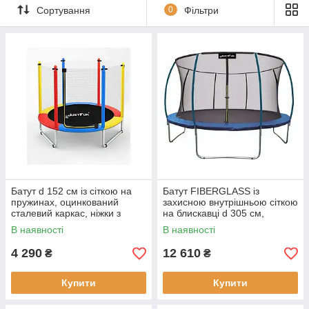
Сортування
0
Фільтри
Батут d 152 см із сіткою на
Батут FIBERGLASS із
пружинах, оцинкований
захисною внутрішньою сіткою
сталевий каркас, ніжки з
на блискавці d 305 см,
насадками від подряпин,
посилена оцинкована рама,
В наявності
В наявності
різнокольоровий
синій
4 290
12 610
₴
₴
Купити
Купити