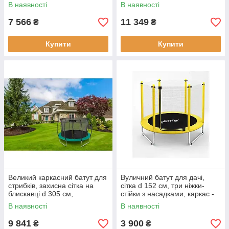
рама, до 90 кг, чорний
рама каркасу, ніжки U-
В наявності
В наявності
подібної форми
7 566
11 349
₴
₴
Купити
Купити
Великий каркасний батут для
Вуличний батут для дачі,
стрибків, захисна сітка на
сітка d 152 см, три ніжки-
блискавці d 305 см,
стійки з насадками, каркас -
максимальне навантаження
оцинкована сталь, жовтий
В наявності
В наявності
150 кг, зелений
9 841
3 900
₴
₴