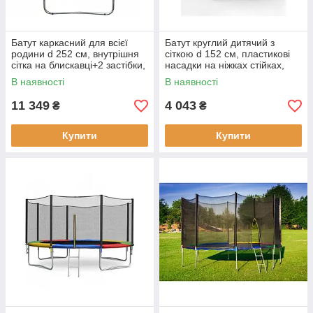
Батут каркасний для всієї
Батут круглий дитячий з
родини d 252 см, внутрішня
сіткою d 152 см, пластикові
сітка на блискавці+2 застібки,
насадки на ніжках стійках,
навантаження до 150 кг,
сталевий каркас, колір синій
В наявності
В наявності
жовтий
11 349
4 043
₴
₴
Купити
Купити