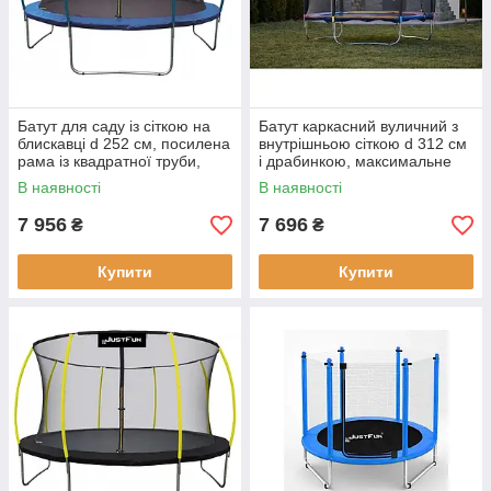
Батут для саду із сіткою на
Батут каркасний вуличний з
блискавці d 252 см, посилена
внутрішньою сіткою d 312 см
рама із квадратної труби,
і драбинкою, максимальне
навантаження до 150 кг,
навантаження 150 кг,
В наявності
В наявності
синій
кольоровий
7 956
7 696
₴
₴
Купити
Купити