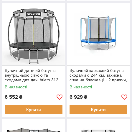
Вуличний дитячий батут із
Вуличний каркасний батут зі
внутрішньою сіткою та
сходами d 244 см, захисна
сходами для дачі Atleto 312
сітка на блискавці + 2 пряжки,
см чорний
оцинкований каркас, синій
В наявності
В наявності
6 552
6 929
₴
₴
Купити
Купити