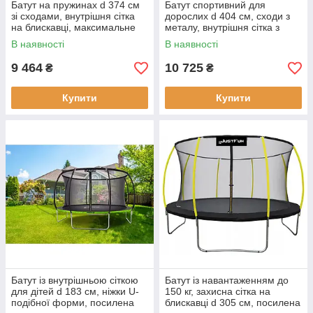
Батут на пружинах d 374 см
Батут спортивний для
зі сходами, внутрішня сітка
дорослих d 404 см, сходи з
на блискавці, максимальне
металу, внутрішня сітка з
навантаження 150 кг,
блискавкою, навантаження
В наявності
В наявності
кольоровий
150 кг
9 464
10 725
₴
₴
Купити
Купити
Батут із внутрішньою сіткою
Батут із навантаженням до
для дітей d 183 см, ніжки U-
150 кг, захисна сітка на
подібної форми, посилена
блискавці d 305 см, посилена