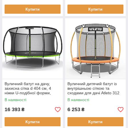
Купити
Купити
Вуличний батут на дачу,
Вуличний дитячий батут із
захисна сітка d 404 см, 4
внутрішньою сіткою та
ніжки U-подібної форми,
сходами для дачі Atleto 312
посилена рама, до 150 кг,
см помаранчевий
В наявності
В наявності
чорний
16 393
6 253
₴
₴
Купити
Купити