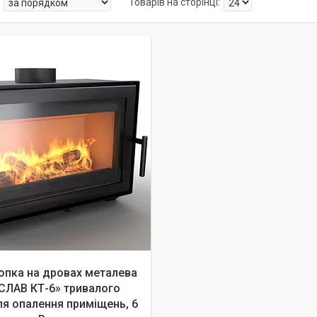
опка на дровах металева
СЛАВ КТ-6» тривалого
ля опалення приміщень, 6