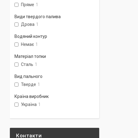
Пряме
1
Види твердого палива
Дрова
1
Водяний контур
Немає
1
Матеріал топки
Сталь
1
Вид пального
Тверде
1
Країна виробник
Україна
1