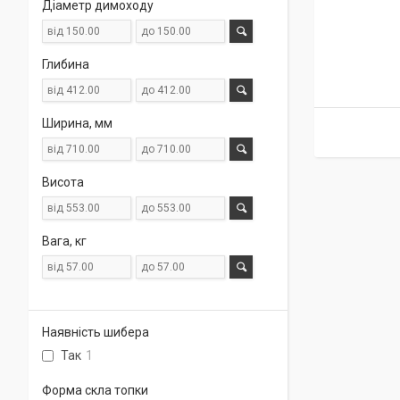
Діаметр димоходу
Глибина
Ширина, мм
Висота
Вага, кг
Наявність шибера
Так
1
Форма скла топки